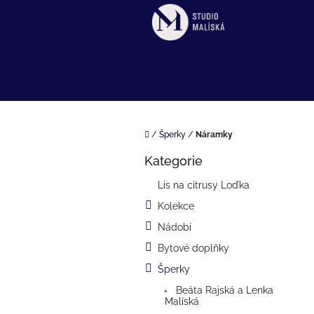
Přejít
na
obsah
Domů
/
Šperky
/
Náramky
P
Kategorie
o
Přeskočit
kategorie
s
Lis na citrusy Loďka
t
Kolekce
r
a
Nádobí
n
Bytové doplňky
n
í
Šperky
p
Beáta Rajská a Lenka
a
Malíská