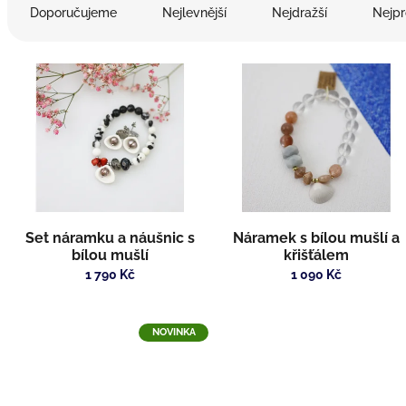
a
Doporučujeme
Nejlevnější
Nejdražší
Nejpr
z
e
V
n
ý
í
p
p
i
r
s
o
p
d
r
u
o
k
d
t
Set náramku a náušnic s
Náramek s bílou mušlí a
u
ů
bílou mušlí
křišťálem
k
1 790 Kč
1 090 Kč
t
ů
NOVINKA