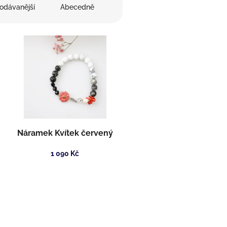
odávanější
Abecedně
Náramek Kvítek červený
1 090 Kč