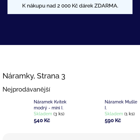
Náramky
, Strana 3
Nejprodávanější
Náramek Kvítek
Náramek Mušle
modrý - mini I.
I.
Skladem
(3 ks)
Skladem
(1 ks)
540 Kč
590 Kč
Ř