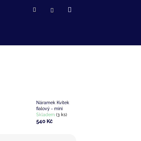
Nákupní
Hledat
Přihlášení
košík
Náramek Kvítek
fialový - mini
Skladem
(3 ks)
540 Kč