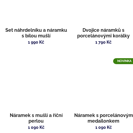
Set náhrdelníku a náramku
Dvojice náramků s
s bílou mušlí
porcelánovými korálky
1 990 Kč
1 790 Kč
NOVINKA
Náramek s mušlí a říční
Náramek s porcelánovým
perlou
medailonkem
1 090 Kč
1 090 Kč