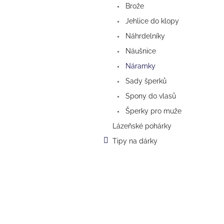
n
Brože
e
Jehlice do klopy
l
Náhrdelníky
Náušnice
Náramky
Sady šperků
Spony do vlasů
Šperky pro muže
Lázeňské pohárky
Tipy na dárky