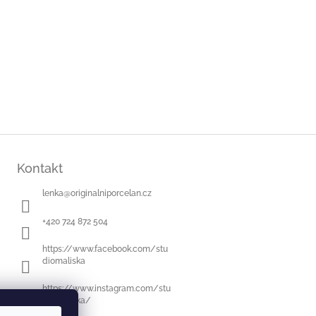
Kontakt
lenka
@
originalniporcelan.cz
+420 724 872 504
https://www.facebook.com/stu
diomaliska
https://www.instagram.com/stu
diomaliska/