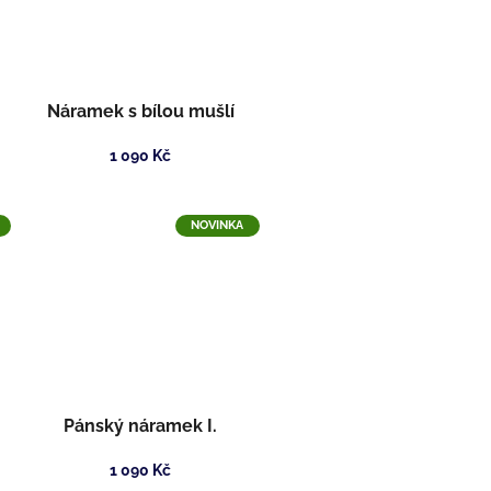
Náramek s bílou mušlí
1 090 Kč
NOVINKA
Pánský náramek I.
1 090 Kč