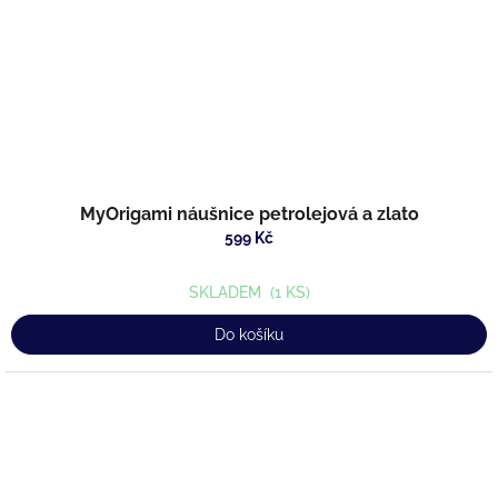
MyOrigami náušnice petrolejová a zlato
599 Kč
SKLADEM
(1 KS)
Do košíku