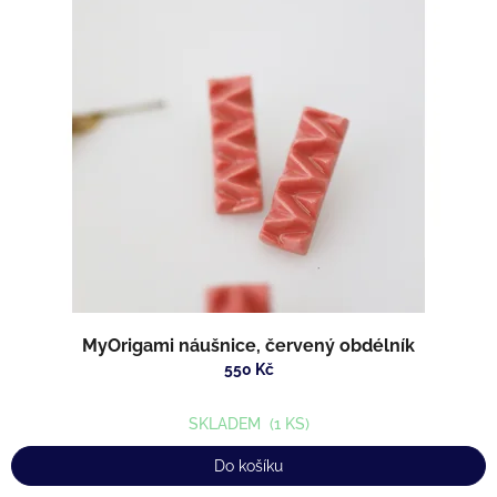
MyOrigami náušnice, červený obdélník
550 Kč
SKLADEM
(1 KS)
Do košíku