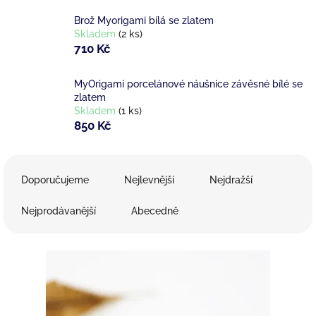
Brož Myorigami bílá se zlatem
Skladem
(2 ks)
710 Kč
MyOrigami porcelánové náušnice závěsné bílé se
zlatem
Skladem
(1 ks)
850 Kč
Ř
a
Doporučujeme
Nejlevnější
Nejdražší
z
e
Nejprodávanější
Abecedně
n
í
V
p
ý
r
p
o
i
d