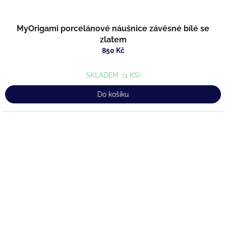
MyOrigami porcelánové náušnice závěsné bílé se
zlatem
850 Kč
SKLADEM
(1 KS)
Do košíku