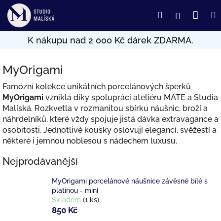
Přejít
Nák
Hledat
Přihlášení
na
obsah
koší
MyOrigami
Famózní kolekce unikátních porcelánových šperků
MyOrigami
vznikla díky spolupráci ateliéru MATE a Studia
Malíská. Rozkvetla v rozmanitou sbírku náušnic, broží a
náhrdelníků, které vždy spojuje jistá dávka extravagance a
osobitosti. Jednotlivé kousky oslovují elegancí, svěžestí a
některé i jemnou noblesou s nádechem luxusu.
Nejprodávanější
MyOrigami porcelánové náušnice závěsné bílé s
platinou - mini
Skladem
(1 ks)
850 Kč