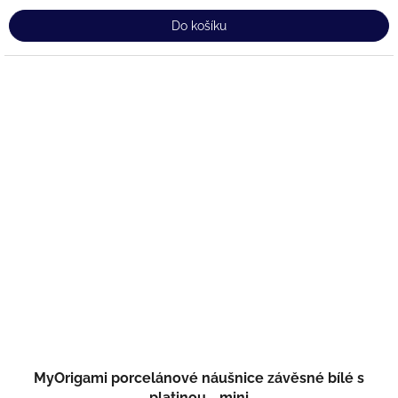
Do košíku
MyOrigami porcelánové náušnice závěsné bílé s
platinou - mini