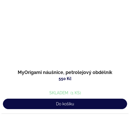
MyOrigami náušnice, petrolejový obdélník
550 Kč
SKLADEM
(1 KS)
Do košíku