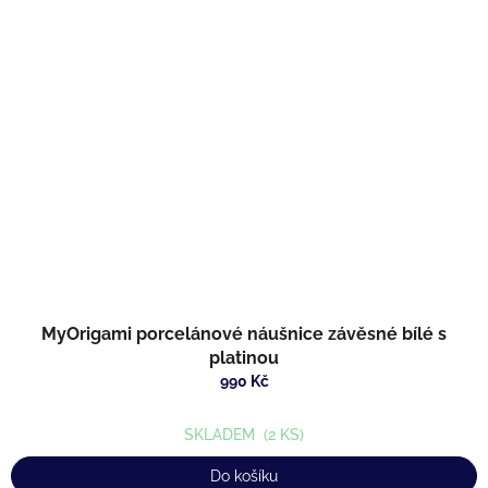
MyOrigami porcelánové náušnice závěsné bílé s
platinou
990 Kč
SKLADEM
(2 KS)
Do košíku