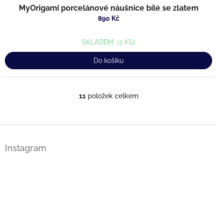
MyOrigami porcelánové náušnice bílé se zlatem
890 Kč
SKLADEM
(2 KS)
Do košíku
11
položek celkem
O
v
l
á
Z
d
á
a
Instagram
p
c
a
í
t
p
í
r
v
k
y