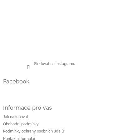
v
ý
p
i
s
u
Sledovat na Instagramu
Facebook
Informace pro vás
Jak nakupovat
Obchodní podmínky
Podmínky ochrany osobních údajů
Kontaktní formulář