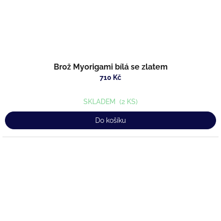
Brož Myorigami bílá se zlatem
710 Kč
SKLADEM
(2 KS)
Do košíku