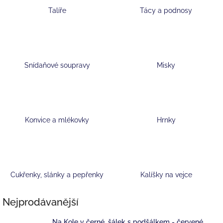
Talíře
Tácy a podnosy
Snídaňové soupravy
Misky
Konvice a mlékovky
Hrnky
Cukřenky, slánky a pepřenky
Kalíšky na vejce
Nejprodávanější
Na Kole v černé, šálek s podšálkem - červené