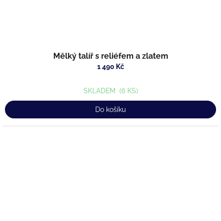
Mělký talíř s reliéfem a zlatem
1 490 Kč
SKLADEM
(6 KS)
Do košíku