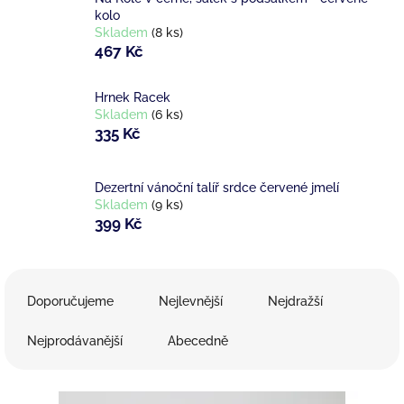
kolo
Skladem
(8 ks)
467 Kč
Hrnek Racek
Skladem
(6 ks)
335 Kč
Dezertní vánoční talíř srdce červené jmelí
Skladem
(9 ks)
399 Kč
Ř
a
Doporučujeme
Nejlevnější
Nejdražší
z
e
Nejprodávanější
Abecedně
n
í
V
p