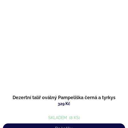
Dezertní talíř oválný Pampeliška černá a tyrkys
329 Kč
SKLADEM
(8 KS)