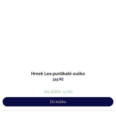
Hrnek Lea puntíkaté ouško
315 Kč
SKLADEM
(3 KS)
Do košíku