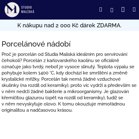
Přejít
Nák
Hledat
Přihlášení
na
obsah
koší
Porcelánové nádobí
Proč je porcelán od Studia Malíská ideálním pro servírování
čehokoli? Porcelán z karlovarského kaolínu se oficiálně
označuje jako tvrdý, neboť je vysoce slinutý. Teplota výpalu se
pohybuje kolem 1400 °C, kdy dochází ke smrštění a změně
krystalické mřížky. Porcelán tak nemá žádné vzduchové
skulinky (na rozdíl od keramiky), proto víc vydrží a především se
v něm nedrží žádné bakterie a mikroorganismy. Je glazován
křemičitou glazurou (opět na rozdíl od keramiky), tudíž se
v něm nevyskytuje olovo. K tomu okouzluje mimořádnou
originalitou a nadčasovou krásou.