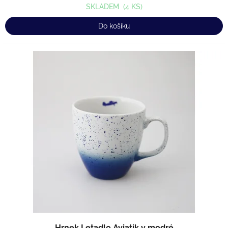
SKLADEM
(4 KS)
Do košíku
Hrnek Letadlo Aviatik v modré