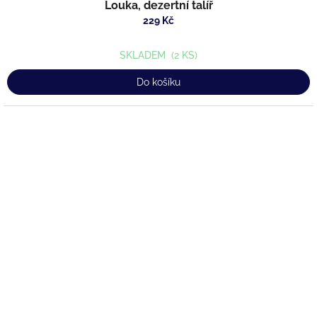
Louka, dezertní talíř
229 Kč
SKLADEM
(2 KS)
Do košíku