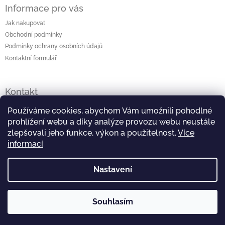
Informace pro vás
Jak nakupovat
Obchodní podmínky
Podmínky ochrany osobních údajů
Kontaktní formulář
Kontakt
lenka
@
originalniporcelan.cz
Používáme cookies, abychom Vám umožnili pohodlné
prohlížení webu a díky analýze provozu webu neustále
+420 724 872 504
zlepšovali jeho funkce, výkon a použitelnost.
Více
informací
https://www.facebook.com/studiomaliska
Nastavení
https://www.instagram.com/studiomaliska/
Souhlasím
Copyright 2026
Originální porcelán
. Všechna práva
Vytvořil Shoptet
vyhrazena.
Upravit nastavení cookies