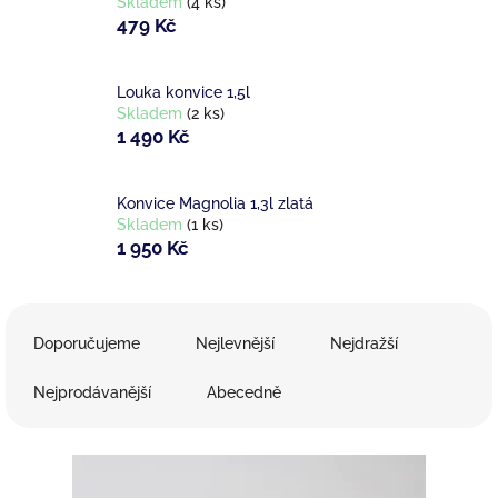
Skladem
(4 ks)
479 Kč
Louka konvice 1,5l
Skladem
(2 ks)
1 490 Kč
Konvice Magnolia 1,3l zlatá
Skladem
(1 ks)
1 950 Kč
Ř
a
Doporučujeme
Nejlevnější
Nejdražší
z
e
Nejprodávanější
Abecedně
n
í
V
p
ý
r