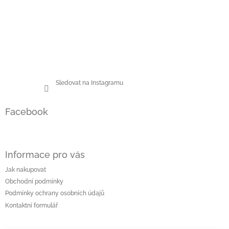
p
i
s
u
Sledovat na Instagramu
Facebook
Informace pro vás
Jak nakupovat
Obchodní podmínky
Podmínky ochrany osobních údajů
Kontaktní formulář