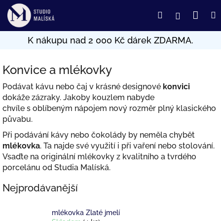
Přejít
Nák
Hledat
Přihlášení
na
obsah
koší
Konvice a mlékovky
Podávat kávu nebo čaj v krásné designové
konvici
dokáže zázraky. Jakoby kouzlem nabyde
chvíle
s oblíbeným nápojem nový rozměr plný klasického
půvabu.
Při podávání kávy nebo čokolády by neměla chybět
mlékovka
. Ta najde své využití i při vaření nebo stolování.
Vsaďte na originální mlékovky z kvalitního a tvrdého
porcelánu od Studia Malíská.
Nejprodávanější
mlékovka Zlaté jmelí