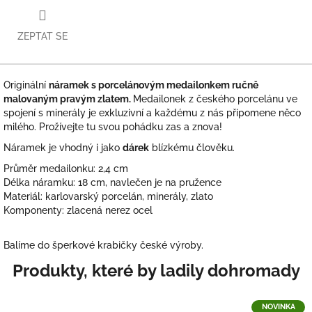
ZEPTAT SE
Originální
náramek s porcelánovým medailonkem ručně
malovaným pravým zlatem.
Medailonek z českého porcelánu ve
spojení s minerály je exkluzivní a každému z nás připomene něco
milého. Prožívejte tu svou pohádku zas a znova!
Náramek je vhodný i jako
dárek
blízkému člověku.
Průměr medailonku: 2,4 cm
Délka náramku: 18 cm, navlečen je na pružence
Materiál: karlovarský porcelán, minerály, zlato
Komponenty: zlacená nerez ocel
Balíme do šperkové krabičky české výroby.
NOVINKA