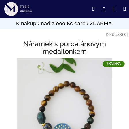
Přejít
Nák
Hledat
Přihlášení
na
obsah
koší
Kód:
12288
|
Náramek s porcelánovým
medailonkem
NOVINKA