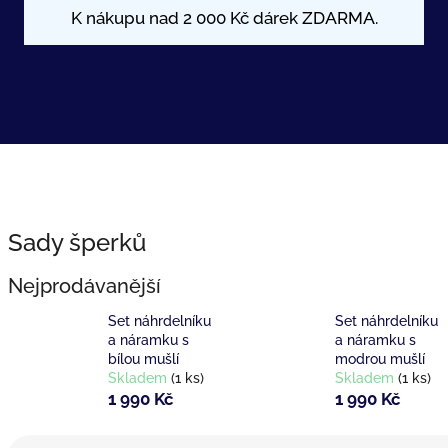
Sady šperků
Nejprodávanější
Set náhrdelníku
Set náhrdelníku
a náramku s
a náramku s
bílou mušlí
modrou mušlí
Skladem
(1 ks)
Skladem
(1 ks)
1 990 Kč
1 990 Kč
Ř