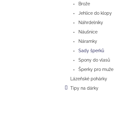
n
Brože
e
Jehlice do klopy
l
Náhrdelníky
Náušnice
Náramky
Sady šperků
Spony do vlasů
Šperky pro muže
Lázeňské pohárky
Tipy na dárky