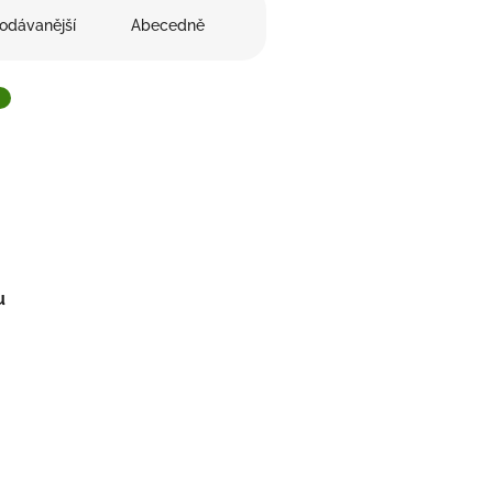
odávanější
Abecedně
u