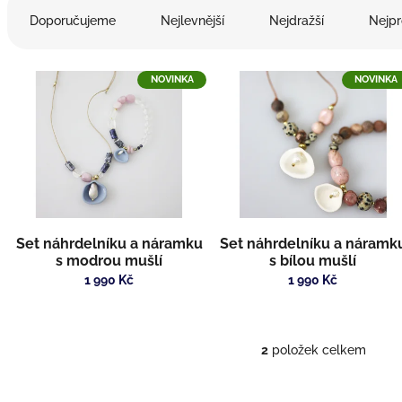
a
Doporučujeme
Nejlevnější
Nejdražší
Nejpr
z
e
V
n
NOVINKA
NOVINKA
ý
í
p
p
i
r
s
o
p
d
r
u
o
k
d
t
Set náhrdelníku a náramku
Set náhrdelníku a náramk
u
ů
s modrou mušlí
s bílou mušlí
k
1 990 Kč
1 990 Kč
t
ů
2
položek celkem
O
v
l