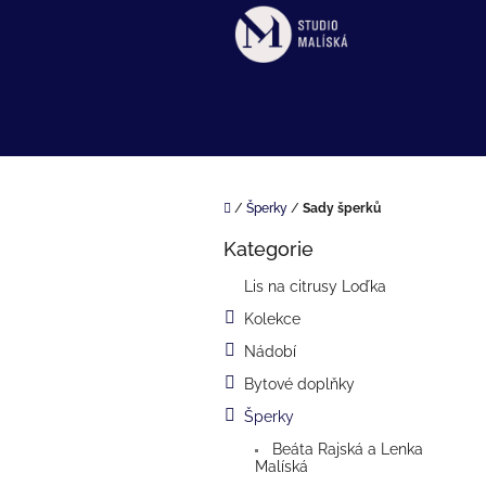
Přejít
na
obsah
Domů
/
Šperky
/
Sady šperků
P
Kategorie
o
Přeskočit
kategorie
s
Lis na citrusy Loďka
t
Kolekce
r
a
Nádobí
n
Bytové doplňky
n
í
Šperky
p
Beáta Rajská a Lenka
a
Malíská