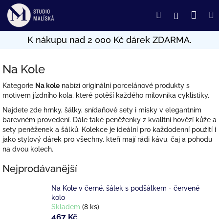
Přejít
Nák
Hledat
Přihlášení
na
obsah
koší
Na Kole
Kategorie
Na kole
nabízí originální porcelánové produkty s
motivem jízdního kola, které potěší každého milovníka cyklistiky.
Najdete zde hrnky, šálky, snídaňové sety i misky v elegantním
barevném provedení. Dále také peněženky z kvalitní hovězí kůže a
sety peněženek a šálků. Kolekce je ideální pro každodenní použití i
jako stylový dárek pro všechny, kteří mají rádi kávu, čaj a pohodu
na dvou kolech.
Nejprodávanější
Na Kole v černé, šálek s podšálkem - červené
kolo
Skladem
(8 ks)
467 Kč