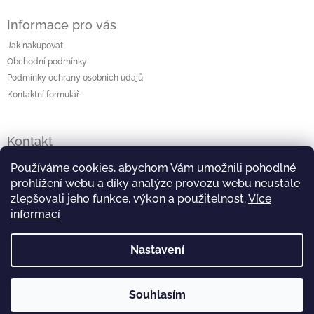
Informace pro vás
Jak nakupovat
Obchodní podmínky
Podmínky ochrany osobních údajů
Kontaktní formulář
Kontakt
lenka
@
originalniporcelan.cz
Používáme cookies, abychom Vám umožnili pohodlné
prohlížení webu a díky analýze provozu webu neustále
+420 724 872 504
zlepšovali jeho funkce, výkon a použitelnost.
Více
informací
https://www.facebook.com/studiomaliska
Nastavení
https://www.instagram.com/studiomaliska/
Souhlasím
Copyright 2026
Originální porcelán
. Všechna práva
Vytvořil Shoptet
vyhrazena.
Upravit nastavení cookies