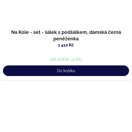
Na Kole - set - šálek s podšálkem, dámská černá
peněženka
1 410 Kč
SKLADEM
(2 KS)
Do košíku