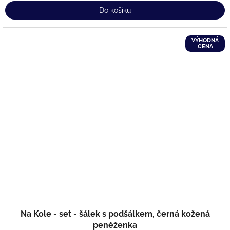
Do košíku
VÝHODNÁ
CENA
Na Kole - set - šálek s podšálkem, černá kožená
peněženka