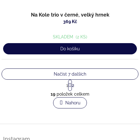
Na Kole trio v černé, velký hrnek
369 Kč
SKLADEM
(2 KS)
Do košíku
Načíst 7 dalších
S
1
2
t
O
r
19
položek celkem
v
á
l
Nahoru
n
á
k
o
d
v
a
á
c
Z
n
í
á
í
p
Instagram