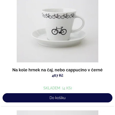
s
u
p
k
r
t
o
ů
d
u
k
t
ů
Na kole hrnek na čaj, nebo cappucino v černé
467 Kč
SKLADEM
(4 KS)
Do košíku