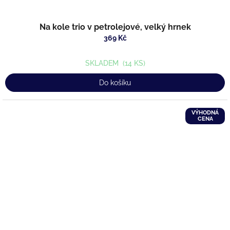
Na kole trio v petrolejové, velký hrnek
369 Kč
SKLADEM
(14 KS)
Do košíku
VÝHODNÁ
CENA