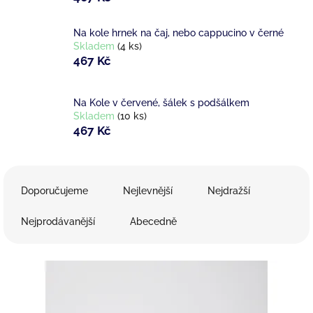
Na kole hrnek na čaj, nebo cappucino v černé
Skladem
(4 ks)
467 Kč
Na Kole v červené, šálek s podšálkem
Skladem
(10 ks)
467 Kč
Ř
a
Doporučujeme
Nejlevnější
Nejdražší
z
e
Nejprodávanější
Abecedně
n
í
V
p
ý
r
p
o
i
d