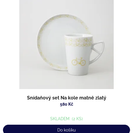
Snídaňový set Na kole matně zlatý
580 Kč
SKLADEM
(2 KS)
Do košíku