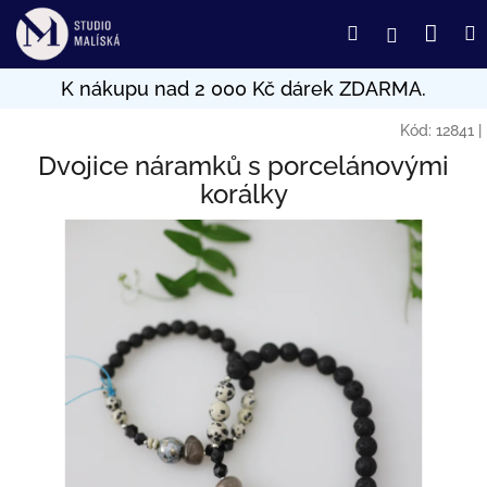
Přejít
Nák
Hledat
Přihlášení
na
obsah
koší
Kód:
12841
|
Dvojice náramků s porcelánovými
korálky