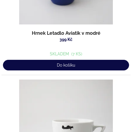
t
ů
Hrnek Letadlo Aviatik v modré
399 Kč
SKLADEM
(7 KS)
Do košíku