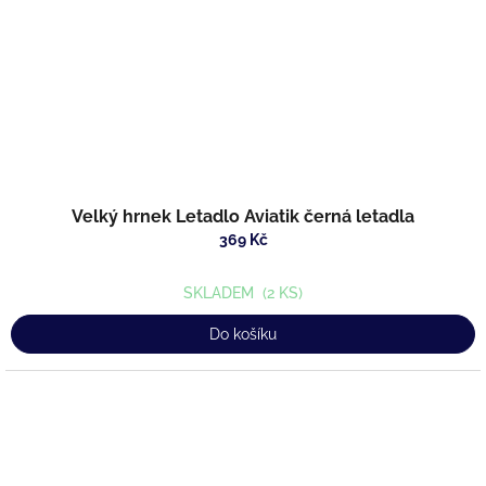
Velký hrnek Letadlo Aviatik černá letadla
369 Kč
SKLADEM
(2 KS)
Do košíku