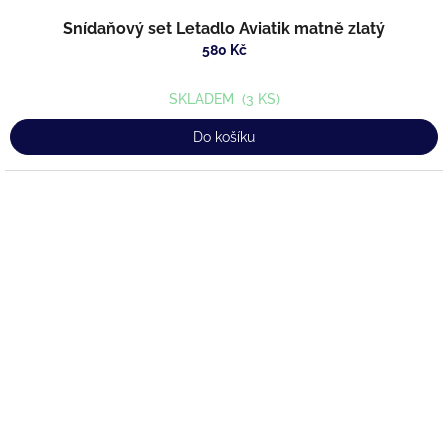
Snídaňový set Letadlo Aviatik matně zlatý
580 Kč
SKLADEM
(3 KS)
Do košíku