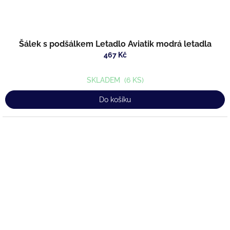
Šálek s podšálkem Letadlo Aviatik modrá letadla
467 Kč
SKLADEM
(6 KS)
Do košíku