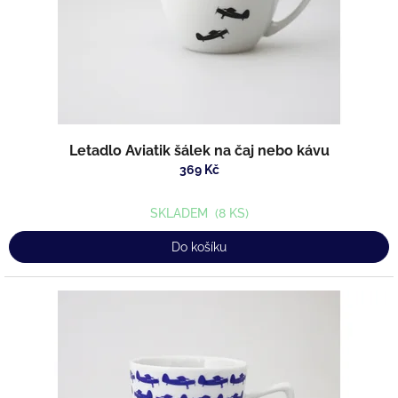
Letadlo Aviatik šálek na čaj nebo kávu
369 Kč
SKLADEM
(8 KS)
Do košíku