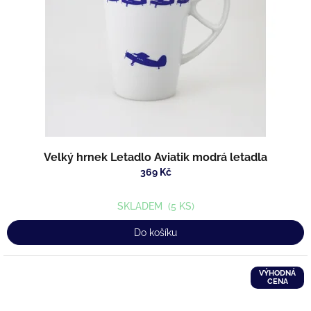
Velký hrnek Letadlo Aviatik modrá letadla
369 Kč
SKLADEM
(5 KS)
Do košíku
VÝHODNÁ
CENA