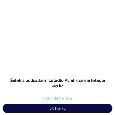
Šálek s podšálkem Letadlo Aviatik černá letadla
467 Kč
SKLADEM
(5 KS)
Do košíku