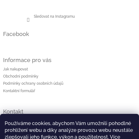
Sledovat na Instagramu
Facebook
Informace pro vás
Jak nakupovat
Obchodní podmínky
Podmínky ochrany osobních údajů
Kontaktní formulář
Kontakt
lenka
@
originalniporcelan.cz
Používáme cookies, abychom Vám umožnili pohodlné
prohlížení webu a díky analýze provozu webu neustále
+420 724 872 504
zlepšovali jeho funkce, výkon a použitelnost.
Více