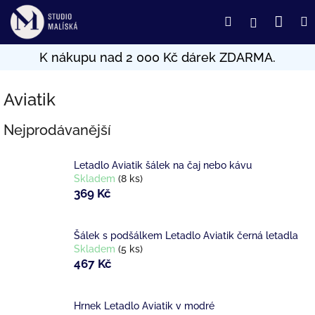
Přejít
Nák
Hledat
Přihlášení
na
obsah
koší
Aviatik
Nejprodávanější
Letadlo Aviatik šálek na čaj nebo kávu
Skladem
(8 ks)
369 Kč
Šálek s podšálkem Letadlo Aviatik černá letadla
Skladem
(5 ks)
467 Kč
Hrnek Letadlo Aviatik v modré