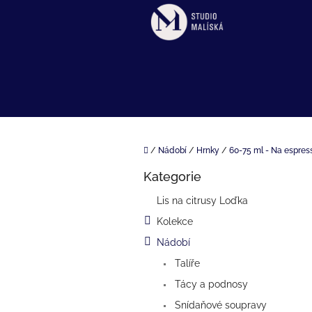
Přejít
na
obsah
Domů
/
Nádobí
/
Hrnky
/
60-75 ml - Na espres
P
Kategorie
o
Přeskočit
kategorie
s
Lis na citrusy Loďka
t
Kolekce
r
a
Nádobí
n
Talíře
n
í
Tácy a podnosy
p
Snídaňové soupravy