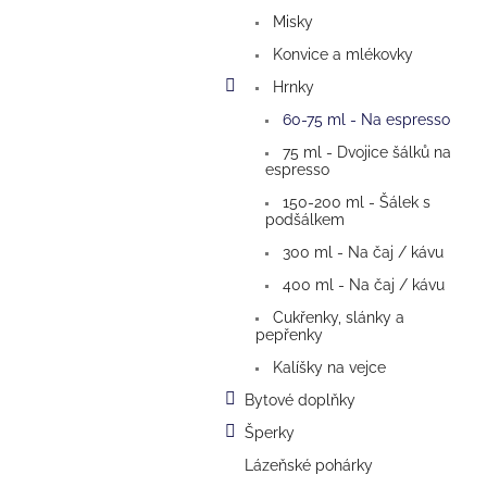
a
Misky
n
e
Konvice a mlékovky
l
Hrnky
60-75 ml - Na espresso
75 ml - Dvojice šálků na
espresso
150-200 ml - Šálek s
podšálkem
300 ml - Na čaj / kávu
400 ml - Na čaj / kávu
Cukřenky, slánky a
pepřenky
Kalíšky na vejce
Bytové doplňky
Šperky
Lázeňské pohárky