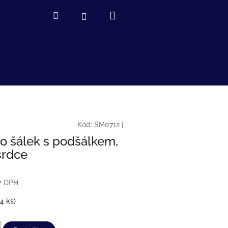
Nákupní
Hledat
Přihlášení
košík
Kód:
SM0712
|
o šálek s podšálkem,
srdce
z DPH
(4 ks)