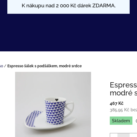
so
/
Espresso šálek s podšálkem, modré srdce
Espress
modré 
467 Kč
385,95 Kč be
Měrná
Skladem
cena: