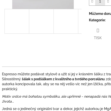
Můžeme doruč
Kategorie
:
TISK
Espresso můžete podávat stylově a užít si jej v krásném šálku z tr
Silnostěnný
šálek s podšálkem z kvalitního a tvrdého porcelánu
zdo
autorka koncipovala tak, aby se na něj vešlo víc než jen lžička, př
praktický.
Motiv srdce má bohatou symboliku, ale upřímně - nenapadá nás hl
života...
Jedná se o jedinečný originální tvar a dekor, jejichž autorkou je M