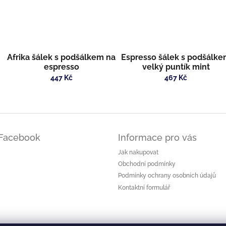
Afrika šálek s podšálkem na
Espresso šálek s podšálk
espresso
velký puntík mint
447 Kč
467 Kč
Facebook
Informace pro vás
Jak nakupovat
Obchodní podmínky
Podmínky ochrany osobních údajů
Kontaktní formulář