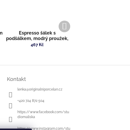
Další
produkt
em
Espresso šálek s
podšálkem, modrý proužek,
kočka
467 Kč
Kontakt
lenka
@
originalniporcelan.cz
+420 724 872 504
https://www.facebook.com/stu
diomaliska
https://www.instagram.com/stu