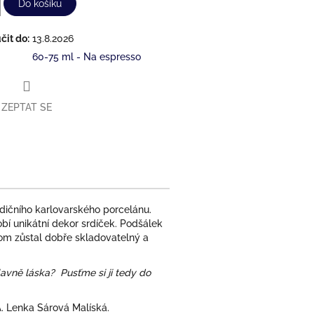
Do košíku
it do:
13.8.2026
60-75 ml - Na espresso
ZEPTAT SE
adičního karlovarského porcelánu.
bí unikátní dekor srdíček. Podšálek
itom zůstal dobře skladovatelný a
avně láska? Pusťme si ji tedy do
gA. Lenka Sárová Malíská.