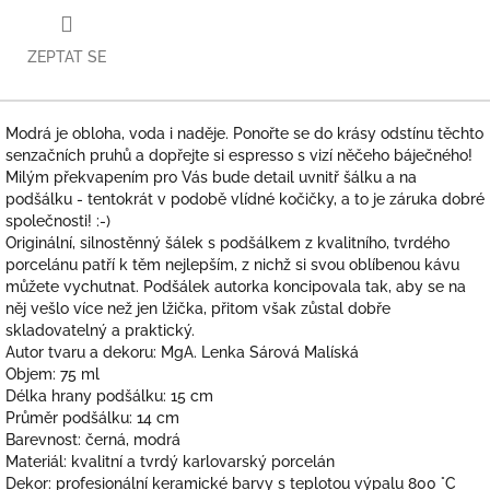
ZEPTAT SE
Modrá je obloha, voda i naděje. Ponořte se do krásy odstínu těchto
senzačních pruhů a dopřejte si espresso s vizí něčeho báječného!
Milým překvapením pro Vás bude detail uvnitř šálku a na
podšálku - tentokrát v podobě vlídné kočičky, a to je záruka dobré
společnosti! :-)
Originální, silnostěnný šálek s podšálkem z kvalitního, tvrdého
porcelánu patří k těm nejlepším, z nichž si svou oblíbenou kávu
můžete vychutnat. Podšálek autorka koncipovala tak, aby se na
něj vešlo více než jen lžička, přitom však zůstal dobře
skladovatelný a praktický.
Autor tvaru a dekoru: MgA. Lenka Sárová Malíská
Objem: 75 ml
Délka hrany podšálku: 15 cm
Průměr podšálku: 14 cm
Barevnost: černá, modrá
Materiál: kvalitní a tvrdý karlovarský porcelán
Dekor: profesionální keramické barvy s teplotou výpalu 800 °C