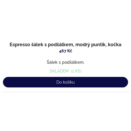
Espresso šálek s podšálkem, modrý puntík, kočka
467 Kč
Šálek s podšálkem.
SKLADEM
(1 KS)
Do košíku