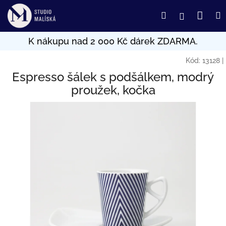
Přejít
Nák
Hledat
Přihlášení
na
obsah
koší
Kód:
13128
|
Espresso šálek s podšálkem, modrý
proužek, kočka