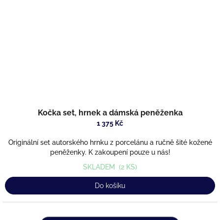
Kočka set, hrnek a dámská peněženka
1 375 Kč
Originální set autorského hrnku z porcelánu a ručně šité kožené
peněženky. K zakoupení pouze u nás!
SKLADEM
(2 KS)
Do košíku