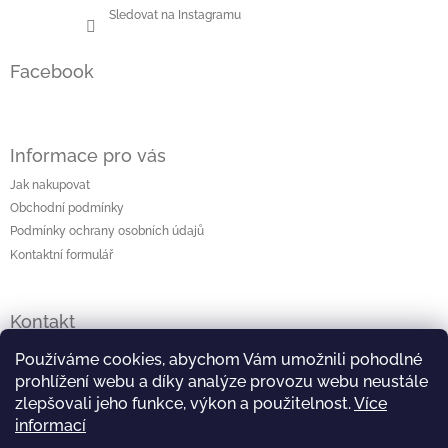
Sledovat na Instagramu
Facebook
Informace pro vás
Jak nakupovat
Obchodní podmínky
Podmínky ochrany osobních údajů
Kontaktní formulář
Kontakt
lenka
@
originalniporcelan.cz
Používáme cookies, abychom Vám umožnili pohodlné
prohlížení webu a díky analýze provozu webu neustále
+420 724 872 504
zlepšovali jeho funkce, výkon a použitelnost.
Více
informací
https://www.facebook.com/studiomaliska