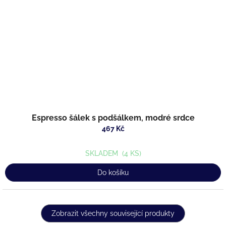
Espresso šálek s podšálkem, modré srdce
467 Kč
SKLADEM
(4 KS)
Do košíku
Zobrazit všechny související produkty