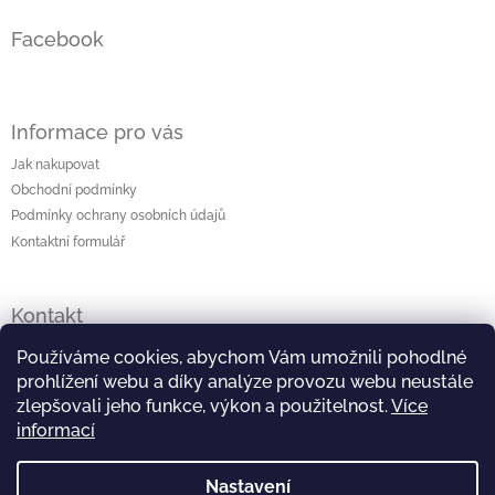
Facebook
Informace pro vás
Jak nakupovat
Obchodní podmínky
Podmínky ochrany osobních údajů
Kontaktní formulář
Kontakt
lenka
@
originalniporcelan.cz
Používáme cookies, abychom Vám umožnili pohodlné
prohlížení webu a díky analýze provozu webu neustále
+420 724 872 504
zlepšovali jeho funkce, výkon a použitelnost.
Více
informací
https://www.facebook.com/studiomaliska
Nastavení
https://www.instagram.com/studiomaliska/