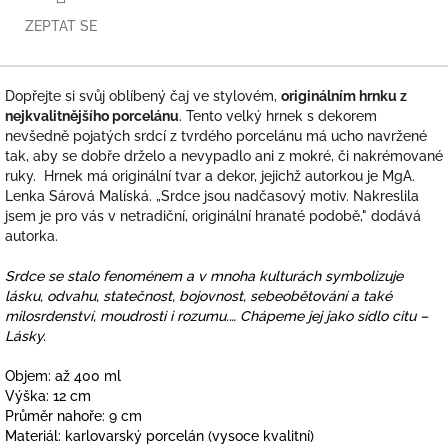
ZEPTAT SE
Dopřejte si svůj oblíbený čaj ve stylovém,
originálním hrnku z
nejkvalitnějšího porcelánu
. Tento velký hrnek s dekorem
nevšedně pojatých srdcí z tvrdého porcelánu má ucho navržené
tak, aby se dobře drželo a nevypadlo ani z mokré, či nakrémované
ruky. Hrnek má originální tvar a dekor, jejichž autorkou je MgA.
Lenka Sárová Malíská. „Srdce jsou nadčasový motiv. Nakreslila
jsem je pro vás v netradiční, originální hranaté podobě," dodává
autorka.
Srdce se stalo fenoménem a v mnoha kulturách symbolizuje
lásku, odvahu, statečnost, bojovnost, sebeobětování a také
milosrdenství, moudrosti i rozumu.… Chápeme jej jako sídlo citu –
Lásky.
Objem: až 400 ml
Výška: 12 cm
Průměr nahoře: 9 cm
Materiál: karlovarský porcelán (vysoce kvalitní)