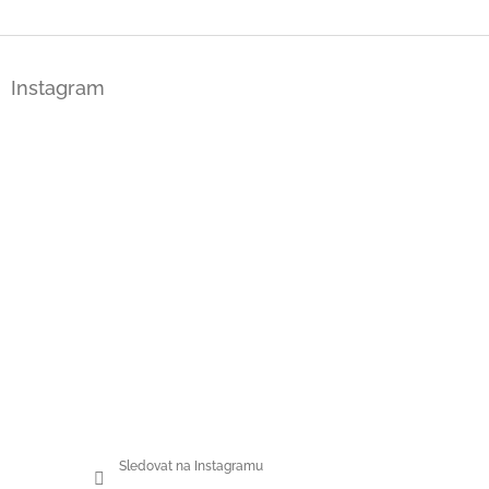
Z
á
Instagram
p
a
t
í
Sledovat na Instagramu