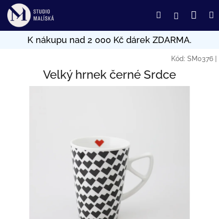
Přejít
Nák
Hledat
Přihlášení
na
obsah
koší
Kód:
SM0376
|
Velký hrnek černé Srdce