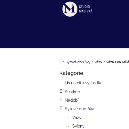
Přejít
na
obsah
Domů
/
Bytové doplňky
/
Vázy
/
Váza Lea relié
P
Kategorie
o
Přeskočit
kategorie
s
Lis na citrusy Loďka
t
Kolekce
r
a
Nádobí
n
Bytové doplňky
n
í
Vázy
p
Svícny