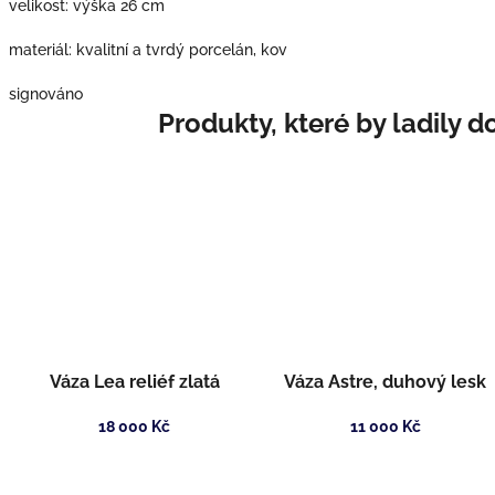
velikost: výška 26 cm
materiál: kvalitní a tvrdý porcelán, kov
signováno
Váza Lea reliéf zlatá
Váza Astre, duhový lesk
18 000 Kč
11 000 Kč