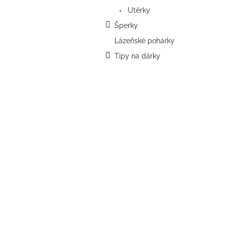
a
Utěrky
n
e
Šperky
l
Lázeňské pohárky
Tipy na dárky