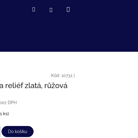
Nákupní
Hledat
Přihlášení
košík
Kód:
10731
|
 reliéf zlatá, růžová
 bez DPH
(1 ks)
Do košíku