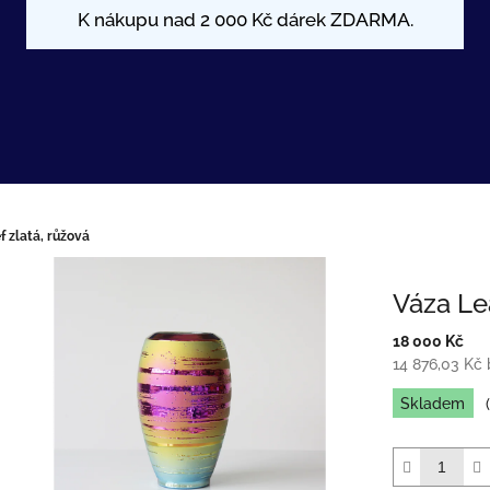
f zlatá, růžová
Váza Lea
18 000 Kč
14 876,03 Kč
Měrná
Skladem
cena: