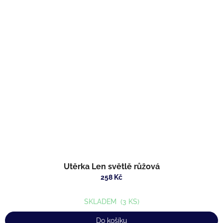
Utěrka Len světlě růžová
258 Kč
SKLADEM
(3 KS)
Do košíku