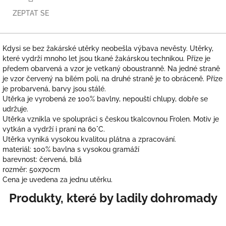
ZEPTAT SE
Kdysi se bez žakárské utěrky neobešla výbava nevěsty. Utěrky,
které vydrží mnoho let jsou tkané žakárskou technikou. Příze je
předem obarvená a vzor je vetkaný oboustranně. Na jedné straně
je vzor červený na bílém poli, na druhé straně je to obráceně. Příze
je probarvená, barvy jsou stálé.
Utěrka je vyrobená ze 100% bavlny, nepouští chlupy, dobře se
udržuje.
Utěrka vznikla ve spolupráci s českou tkalcovnou Frolen. Motiv je
vytkán a vydrží i praní na 60°C.
Utěrka vyniká vysokou kvalitou plátna a zpracování.
materiál: 100% bavlna s vysokou gramáží
barevnost: červená, bílá
rozměr: 50x70cm
Cena je uvedena za jednu utěrku.