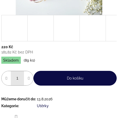
220 Kč
181,82 Kč bez DPH
Měrná
Skladem
(89 ks)
cena:
Do košíku
Můžeme doručit do:
13.8.2026
Kategorie
:
Utěrky