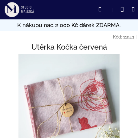
Přejít
Nák
Hledat
Přihlášení
na
obsah
koší
Kód:
11943
|
Utěrka Kočka červená