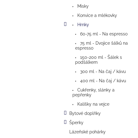
a
Misky
n
e
Konvice a mlékovky
l
Hrnky
60-75 ml - Na espresso
75 ml - Dvojice šálků na
espresso
150-200 ml - Šálek s
podšálkem
300 ml - Na čaj / kávu
400 ml - Na čaj / kávu
Cukřenky, slánky a
pepřenky
Kalíšky na vejce
Bytové doplňky
Šperky
Lázeňské pohárky