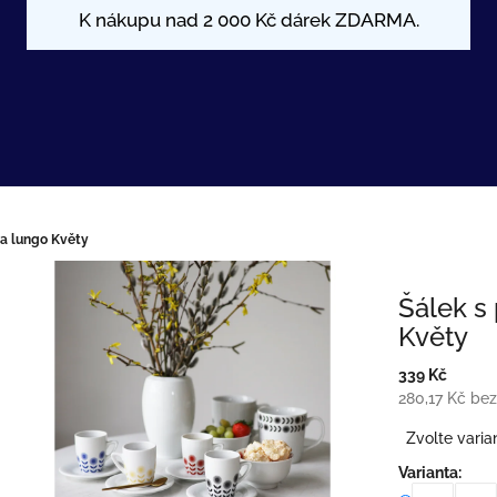
a lungo Květy
Šálek s
Květy
339 Kč
280,17 Kč be
Měrná
Zvolte varia
cena:
Varianta: