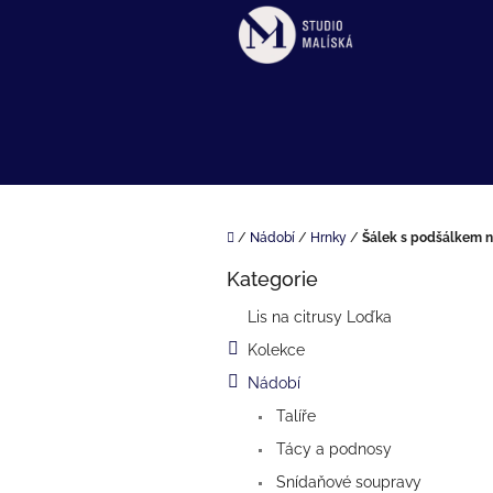
Přejít
na
obsah
Domů
/
Nádobí
/
Hrnky
/
Šálek s podšálkem n
P
Kategorie
o
Přeskočit
kategorie
s
Lis na citrusy Loďka
t
Kolekce
r
a
Nádobí
n
Talíře
n
í
Tácy a podnosy
p
Snídaňové soupravy