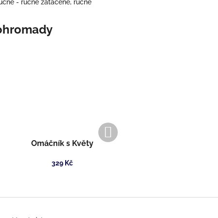
učně - ručně zatáčené, ručně
Další
produkt
Omáčník s Květy
329 Kč