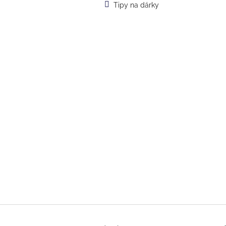
Tipy na dárky
Z
á