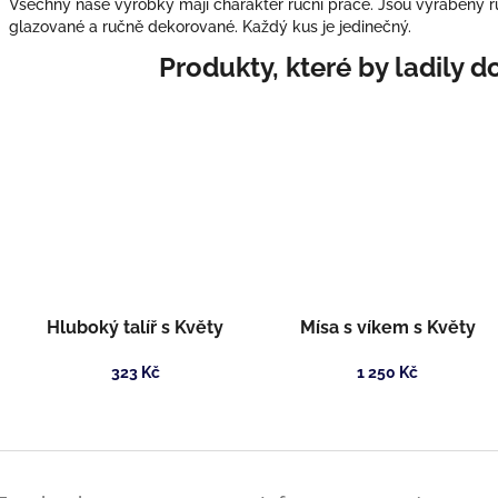
Všechny naše výrobky mají charakter ruční práce. Jsou vyráběny r
glazované a ručně dekorované. Každý kus je jedinečný.
Hluboký talíř s Květy
Mísa s víkem s Květy
323 Kč
1 250 Kč