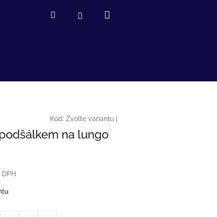
Nákupní
Hledat
Přihlášení
košík
Kód:
Zvolte variantu
|
 podšálkem na lungo
z DPH
ntu