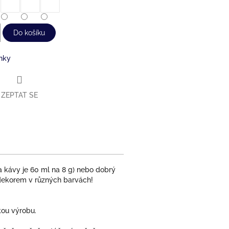
Do košíku
nky
ZEPTAT SE
 kávy je 60 ml na 8 g) nebo dobrý
m dekorem v různých barvách!
kou výrobu.