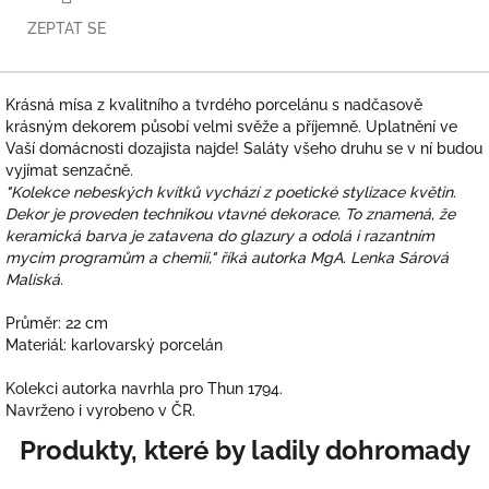
ZEPTAT SE
Krásná mísa z kvalitního a tvrdého porcelánu s nadčasově
krásným dekorem působí velmi svěže a příjemně. Uplatnění ve
Vaší domácnosti dozajista najde! Saláty všeho druhu se v ní budou
vyjímat senzačně.
"Kolekce nebeských kvítků vychází z poetické stylizace květin.
Dekor je proveden technikou vtavné dekorace. To znamená, že
keramická barva je zatavena do glazury a odolá i razantním
mycím programům a chemii," říká autorka MgA. Lenka Sárová
Malíská.
Průměr: 22 cm
Materiál: karlovarský porcelán
Kolekci autorka navrhla pro Thun 1794.
Navrženo i vyrobeno v ČR.