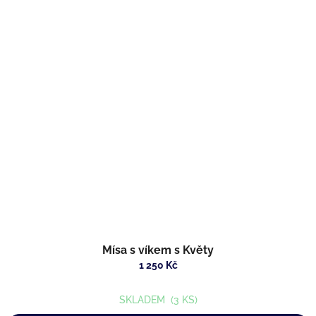
Mísa s víkem s Květy
1 250 Kč
SKLADEM
(3 KS)