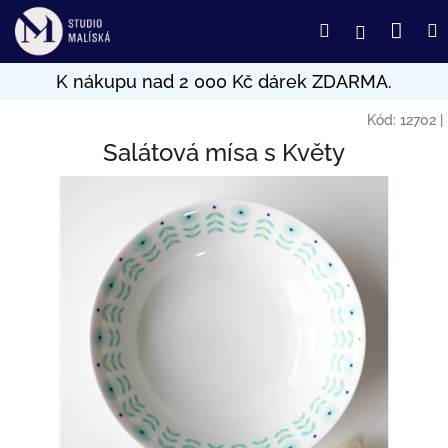
Přejít
Nák
Hledat
Přihlášení
na
obsah
koší
Kód:
12702
|
Salátová mísa s Květy