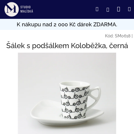
Přejít
Nák
Hledat
Přihlášení
na
obsah
koší
Kód:
SM0618
|
Šálek s podšálkem Koloběžka, černá