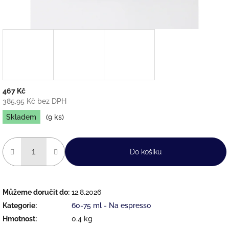
467 Kč
385,95 Kč bez DPH
Měrná
Skladem
(9 ks)
cena:
Do košíku
Můžeme doručit do:
12.8.2026
Kategorie
:
60-75 ml - Na espresso
Hmotnost
:
0.4 kg