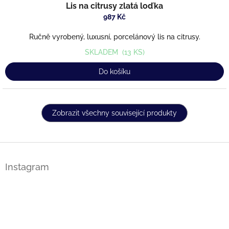
Lis na citrusy zlatá loďka
987 Kč
Ručně vyrobený, luxusní, porcelánový lis na citrusy.
SKLADEM
(13 KS)
Do košíku
Zobrazit všechny související produkty
Z
á
Instagram
p
a
t
í