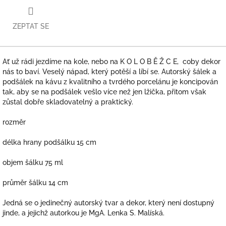
ZEPTAT SE
Ať už rádi jezdíme na kole, nebo na K O L O B Ě Ž C E, coby dekor
nás to baví. Veselý nápad, který potěší a líbí se. Autorský šálek a
podšálek na kávu z kvalitního a tvrdého porcelánu je koncipován
tak, aby se na podšálek vešlo více než jen lžička, přitom však
zůstal dobře skladovatelný a praktický.
rozměr
délka hrany podšálku 15 cm
objem šálku 75 ml
průměr šálku 14 cm
Jedná se o jedinečný autorský tvar a dekor, který není dostupný
jinde, a jejichž autorkou je MgA. Lenka S. Malíská.