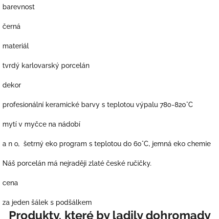
barevnost
černá
materiál
tvrdý karlovarský porcelán
dekor
profesionální keramické barvy s teplotou výpalu 780-820°C
mytí v myčce na nádobí
a n o, šetrný eko program s teplotou do 60°C, jemná eko chemie
Náš porcelán má nejraději zlaté české ručičky.
cena
za jeden šálek s podšálkem