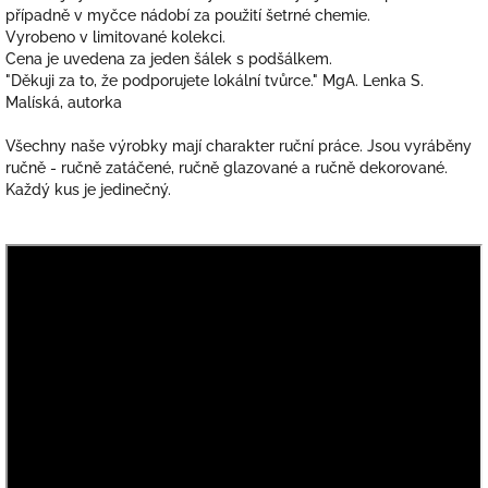
případně v myčce nádobí za použití šetrné chemie.
Vyrobeno v limitované kolekci.
Cena je uvedena za jeden šálek s podšálkem.
"Děkuji za to, že podporujete lokální tvůrce." MgA. Lenka S.
Malíská, autorka
Všechny naše výrobky mají charakter ruční práce. Jsou vyráběny
ručně - ručně zatáčené, ručně glazované a ručně dekorované.
Každý kus je jedinečný.