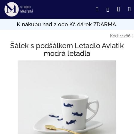
Přejít
Nák
Hledat
Přihlášení
na
obsah
koší
Kód:
11286
|
Šálek s podšálkem Letadlo Aviatik
modrá letadla