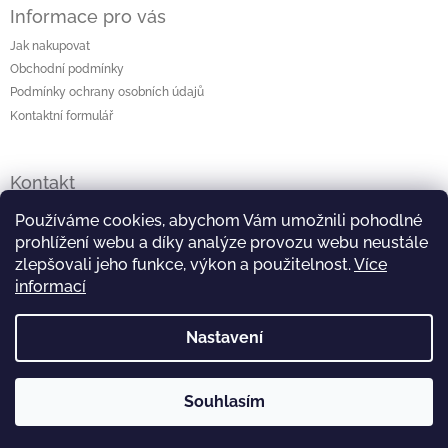
Informace pro vás
Jak nakupovat
Obchodní podmínky
Podmínky ochrany osobních údajů
Kontaktní formulář
Kontakt
lenka
@
originalniporcelan.cz
Používáme cookies, abychom Vám umožnili pohodlné
prohlížení webu a díky analýze provozu webu neustále
+420 724 872 504
zlepšovali jeho funkce, výkon a použitelnost.
Více
informací
https://www.facebook.com/studiomaliska
Nastavení
https://www.instagram.com/studiomaliska/
Souhlasím
Copyright 2026
Originální porcelán
. Všechna práva
Vytvořil Shoptet
vyhrazena.
Upravit nastavení cookies