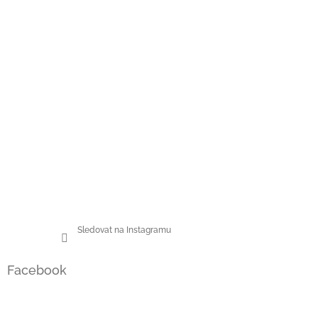
a
t
í
Sledovat na Instagramu
Facebook