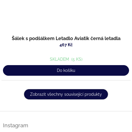
Šálek s podšálkem Letadlo Aviatik černá letadla
467 Kč
SKLADEM
(5 KS)
Do košíku
Zobrazit všechny související produkty
Z
á
Instagram
p