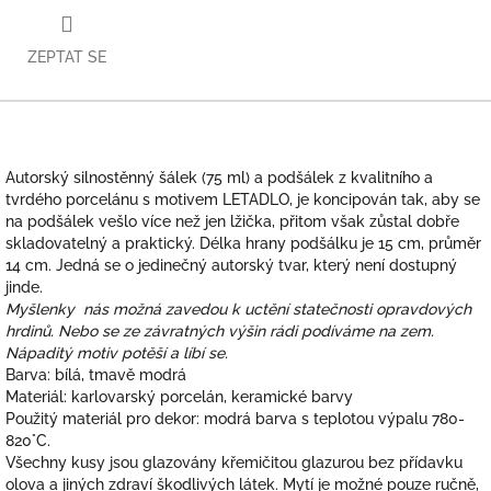
ZEPTAT SE
Autorský silnostěnný šálek (75 ml) a podšálek z kvalitního a
tvrdého porcelánu s motivem LETADLO, je koncipován tak, aby se
na podšálek vešlo více než jen lžička, přitom však zůstal dobře
skladovatelný a praktický. Délka hrany podšálku je 15 cm, průměr
14 cm. Jedná se o jedinečný autorský tvar, který není dostupný
jinde.
Myšlenky nás možná zavedou k uctění statečnosti opravdových
hrdinů. Nebo se ze závratných výšin rádi podíváme na zem.
Nápaditý motiv potěší a líbí se.
Barva: bílá, tmavě modrá
Materiál: karlovarský porcelán, keramické barvy
Použitý materiál pro dekor: modrá barva s teplotou výpalu 780-
820°C.
Všechny kusy jsou glazovány křemičitou glazurou bez přídavku
olova a jiných zdraví škodlivých látek. Mytí je možné pouze ručně,