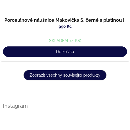
Porcelánové náušnice Makovička S, černé s platinou I.
990 Kč
SKLADEM
(4 KS)
Do košíku
Zobrazit všechny související produkty
Z
á
Instagram
p
a
t
í