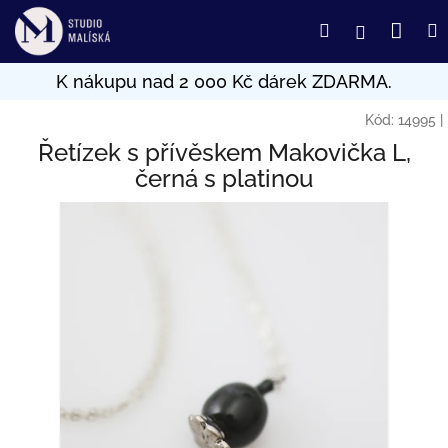
Přejít
Nák
Hledat
Přihlášení
na
obsah
koší
Kód:
14995
|
Řetízek s přívěskem Makovička L,
černá s platinou