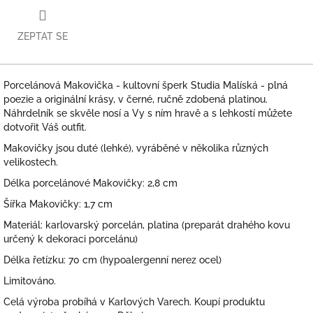
ZEPTAT SE
Porcelánová Makovička - kultovní šperk Studia Malíská - plná
poezie a originální krásy, v černé, ručně zdobená platinou.
Náhrdelník se skvěle nosí a Vy s ním hravě a s lehkostí můžete
dotvořit Váš outfit.
Makovičky jsou duté (lehké), vyráběné v několika různých
velikostech.
Délka porcelánové Makovičky: 2,8 cm
Šířka Makovičky: 1,7 cm
Materiál: karlovarský porcelán, platina (preparát drahého kovu
určený k dekoraci porcelánu)
Délka řetízku: 70 cm (hypoalergenní nerez ocel)
Limitováno.
Celá výroba probíhá v Karlových Varech. Koupí produktu