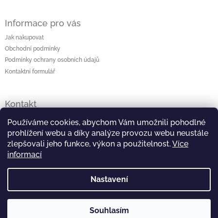
Informace pro vás
Jak nakupovat
Obchodní podmínky
Podmínky ochrany osobních údajů
Kontaktní formulář
Kontakt
lenka
@
originalniporcelan.cz
Používáme cookies, abychom Vám umožnili pohodlné
prohlížení webu a díky analýze provozu webu neustále
+420 724 872 504
zlepšovali jeho funkce, výkon a použitelnost.
Více
informací
https://www.facebook.com/studiomaliska
Nastavení
https://www.instagram.com/studiomaliska/
Souhlasím
Copyright 2026
Originální porcelán
. Všechna práva
Vytvořil Shoptet