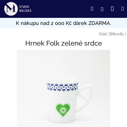
Přejít
Nák
Hledat
Přihlášení
na
obsah
koší
Kód:
SM0081
|
Hrnek Folk zelené srdce