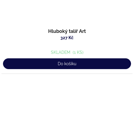
Hluboký talíř Art
327 Kč
SKLADEM
(1 KS)
Do košíku