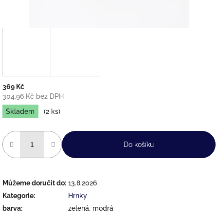
369 Kč
304,96 Kč bez DPH
Měrná
Skladem
(2 ks)
cena:
Do košíku
Můžeme doručit do:
13.8.2026
Kategorie
:
Hrnky
barva
:
zelená, modrá