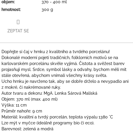
objem
:
370 - 400 ml
hmotnost
:
300 g
ZEPTAT SE
Dopřejte si čaj v hrnku z kvalitního a tvrdého porcelánu!
Dokonalé moderní pojetí tradičních, folklorních motivů se na
karlovarském porcelánu skvěle vyjímá. Čistota a svěžest barev
projasňují mysl. Srdce, symbol lásky a odvahy, bychom měli mít
stále otevřená, abychom vnímali všechny krásy světa.
Ucho hrnku je navrženo tak, aby se dobře drželo a nevypadlo ani
z mokré, či nakrémované ruky.
Autor tvaru a dekoru: MgA. Lenka Sárová Malíská
Objem: 370 ml (max. 400 ml)
Výška: 11 cm
Průměr nahoře: 9 cm
Materiál: kvalitní a tvrdý porcelán, teplota výpalu 1380 °C
Lze mýt v myčce (ideálně programy bio či eco).
Barevnost: zelená a modrá