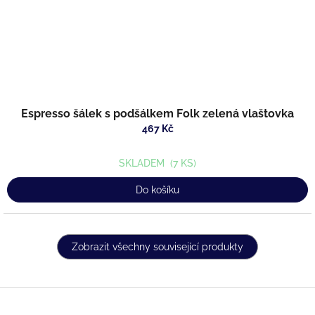
Espresso šálek s podšálkem Folk zelená vlaštovka
467 Kč
SKLADEM
(7 KS)
Do košíku
Zobrazit všechny související produkty
Z
á