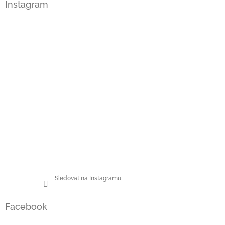
Instagram
p
a
t
í
Sledovat na Instagramu
Facebook