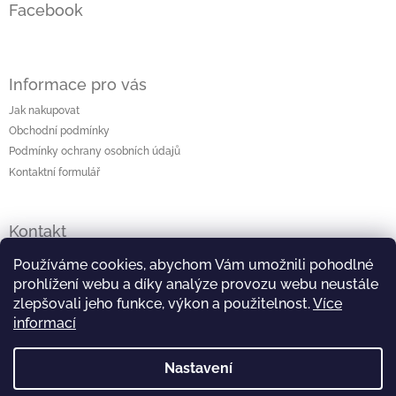
Facebook
Informace pro vás
Jak nakupovat
Obchodní podmínky
Podmínky ochrany osobních údajů
Kontaktní formulář
Kontakt
lenka
@
originalniporcelan.cz
Používáme cookies, abychom Vám umožnili pohodlné
prohlížení webu a díky analýze provozu webu neustále
+420 724 872 504
zlepšovali jeho funkce, výkon a použitelnost.
Více
informací
https://www.facebook.com/studiomaliska
Nastavení
https://www.instagram.com/studiomaliska/