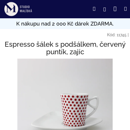
Přejít
Nák
Hledat
Přihlášení
na
obsah
koší
Kód:
11745
|
Espresso šálek s podšálkem, červený
puntík, zajíc