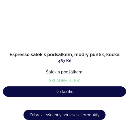
Espresso šálek s podšálkem, modrý puntík, kočka
467 Kč
Šálek s podšálkem.
SKLADEM
(1 KS)
Do košíku
Zobrazit všechny související produkty