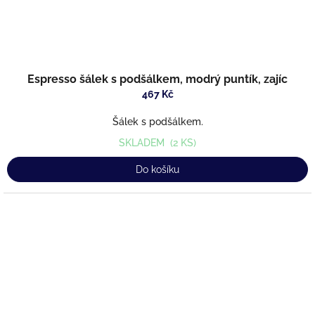
Espresso šálek s podšálkem, modrý puntík, zajíc
467 Kč
Šálek s podšálkem.
SKLADEM
(2 KS)
Do košíku