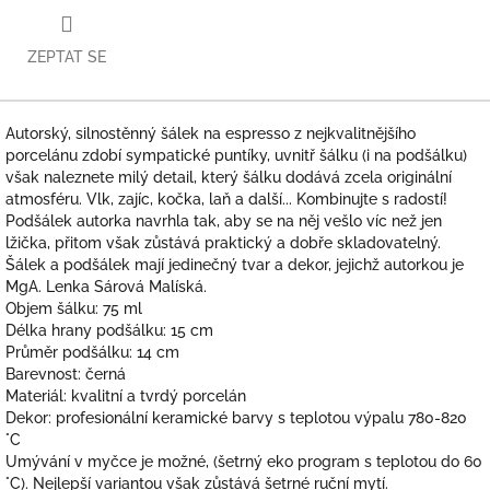
ZEPTAT SE
Autorský, silnostěnný šálek na espresso z nejkvalitnějšího
porcelánu zdobí sympatické puntíky, uvnitř šálku (i na podšálku)
však naleznete milý detail, který šálku dodává zcela originální
atmosféru. Vlk, zajíc, kočka, laň a další... Kombinujte s radostí!
Podšálek autorka navrhla tak, aby se na něj vešlo víc než jen
lžička, přitom však zůstává praktický a dobře skladovatelný.
Šálek a podšálek mají jedinečný tvar a dekor, jejichž autorkou je
MgA. Lenka Sárová Malíská.
Objem šálku: 75 ml
Délka hrany podšálku: 15 cm
Průměr podšálku: 14 cm
Barevnost: černá
Materiál: kvalitní a tvrdý porcelán
Dekor: profesionální keramické barvy s teplotou výpalu 780-820
°C
Umývání v myčce je možné, (šetrný eko program s teplotou do 60
°C). Nejlepší variantou však zůstává šetrné ruční mytí.