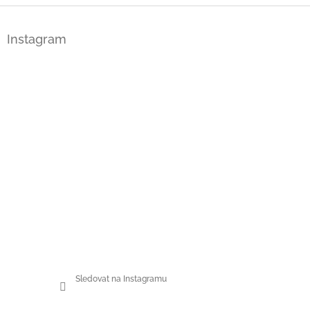
Z
á
Instagram
p
a
t
í
Sledovat na Instagramu