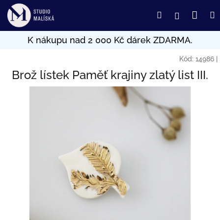
Přejít
Nák
Hledat
Přihlášení
na
obsah
koší
Kód:
14986
|
Brož lístek Paměť krajiny zlatý list III.