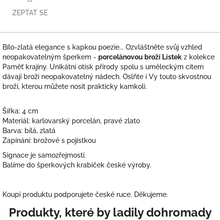
ZEPTAT SE
Bílo-zlatá elegance s kapkou poezie... Ozvláštněte svůj vzhled
neopakovatelným šperkem -
porcelánovou broží Lístek
z kolekce
Paměť krajiny. Unikátní otisk přírody spolu s uměleckým citem
dávají broži neopakovatelný nádech. Oslňte i Vy touto skvostnou
broží, kterou můžete nosit prakticky kamkoli.
Šířka: 4 cm
Materiál: karlovarský porcelán, pravé zlato
Barva: bílá, zlatá
Zapínání: brožové s pojistkou
Signace je samozřejmostí.
Balíme do šperkových krabiček české výroby.
Koupí produktu podporujete české ruce. Děkujeme.