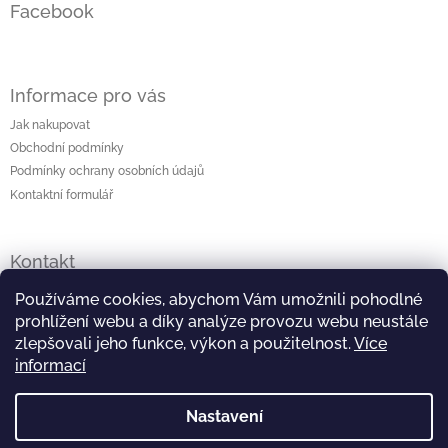
Facebook
Informace pro vás
Jak nakupovat
Obchodní podmínky
Podmínky ochrany osobních údajů
Kontaktní formulář
Kontakt
lenka
@
originalniporcelan.cz
Používáme cookies, abychom Vám umožnili pohodlné
prohlížení webu a díky analýze provozu webu neustále
+420 724 872 504
zlepšovali jeho funkce, výkon a použitelnost.
Více
informací
https://www.facebook.com/studiomaliska
Nastavení
https://www.instagram.com/studiomaliska/