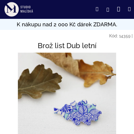
Přejít
Nák
Hledat
Přihlášení
na
obsah
koší
Kód:
14359
|
Brož list Dub letní