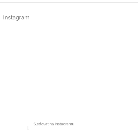
Z
á
Instagram
p
a
t
í
Sledovat na Instagramu