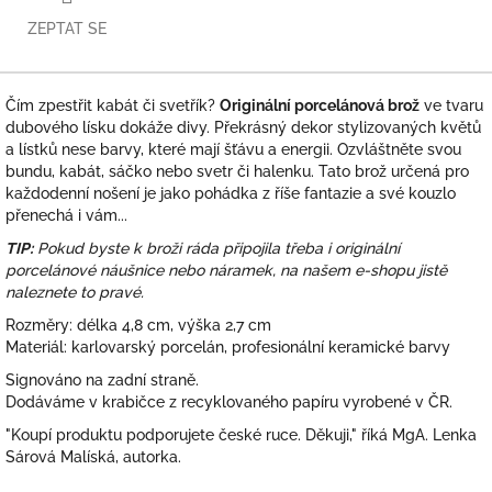
ZEPTAT SE
Čím zpestřit kabát či svetřík?
Originální porcelánová brož
ve tvaru
dubového lísku dokáže divy. Překrásný dekor stylizovaných květů
a lístků nese barvy, které mají šťávu a energii. Ozvláštněte svou
bundu, kabát, sáčko nebo svetr či halenku. Tato brož určená pro
každodenní nošení je jako pohádka z říše fantazie a své kouzlo
přenechá i vám...
TIP:
Pokud byste k broži ráda připojila třeba i originální
porcelánové náušnice nebo náramek, na našem e-shopu jistě
naleznete to pravé.
Rozměry: délka 4,8 cm, výška 2,7 cm
Materiál: karlovarský porcelán, profesionální keramické barvy
Signováno na zadní straně.
Dodáváme v krabičce z recyklovaného papíru vyrobené v ČR.
"Koupí produktu podporujete české ruce. Děkuji," říká MgA. Lenka
Sárová Malíská, autorka.