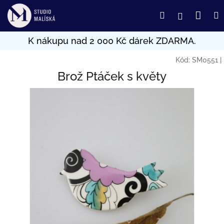
Přejít
Nák
Hledat
Přihlášení
na
obsah
koší
Kód:
SM0551
|
Brož Ptáček s květy