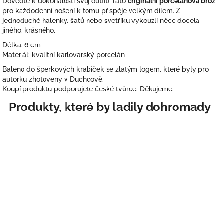
Doveďte k dokonalosti svůj outfit! Tato
originální porcelánová brož
pro každodenní nošení k tomu přispěje velkým dílem. Z
jednoduché halenky, šatů nebo svetříku vykouzlí něco docela
jiného, krásného.
Délka: 6 cm
Materiál: kvalitní karlovarský porcelán
Baleno do šperkových krabiček se zlatým logem, které byly pro
autorku zhotoveny v Duchcově.
Koupí produktu podporujete české tvůrce. Děkujeme.