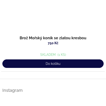
Brož Mořský koník se zlatou kresbou
750 Kč
SKLADEM
(1 KS)
Do košíku
Z
á
Instagram
p
a
t