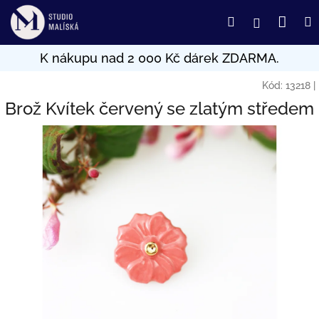
Přejít
Nák
Hledat
Přihlášení
na
obsah
koší
Kód:
13218
|
Brož Kvítek červený se zlatým středem