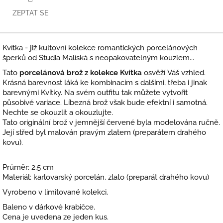
ZEPTAT SE
Kvítka - již kultovní kolekce romantických porcelánových
šperků od Studia Malíská s neopakovatelným kouzlem...
Tato
porcelánová brož z kolekce Kvítka
osvěží Váš vzhled.
Krásná barevnost láká ke kombinacím s dalšími, třeba i jinak
barevnými Kvítky. Na svém outfitu tak můžete vytvořit
působivé variace. Líbezná brož však bude efektní i samotná.
Nechte se okouzlit a okouzlujte.
Tato originální brož v jemnější červené byla modelována ručně.
Její střed byl malován pravým zlatem (preparátem drahého
kovu).
Průměr: 2,5 cm
Materiál: karlovarský porcelán, zlato (preparát drahého kovu)
Vyrobeno v limitované kolekci.
Baleno v dárkové krabičce.
Cena je uvedena ze jeden kus.