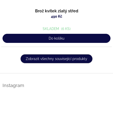
Brož kvítek zlatý střed
490 Kč
SKLADEM
(6 KS)
Do košíku
Zobrazit všechny související produkty
Z
á
Instagram
p
a
t
í