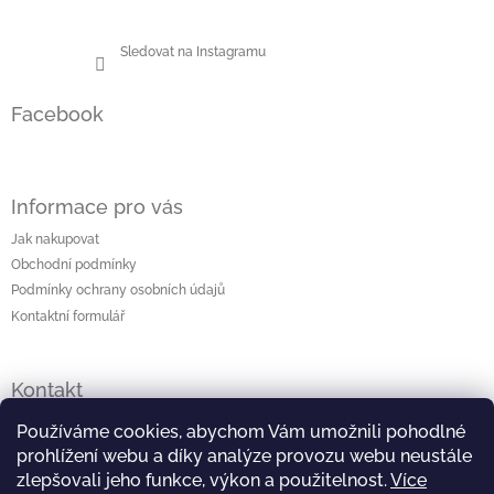
Sledovat na Instagramu
Facebook
Informace pro vás
Jak nakupovat
Obchodní podmínky
Podmínky ochrany osobních údajů
Kontaktní formulář
Kontakt
lenka
@
originalniporcelan.cz
Používáme cookies, abychom Vám umožnili pohodlné
prohlížení webu a díky analýze provozu webu neustále
+420 724 872 504
zlepšovali jeho funkce, výkon a použitelnost.
Více