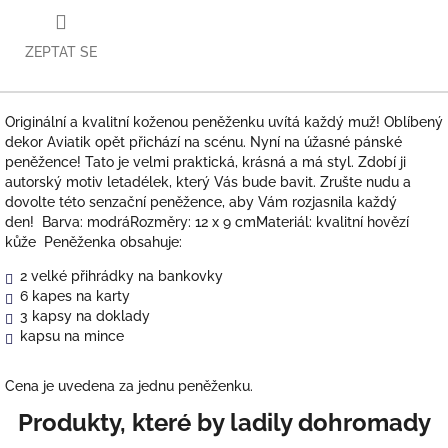
ZEPTAT SE
Originální a kvalitní koženou peněženku uvítá každý muž! Oblíbený
dekor Aviatik opět přichází na scénu. Nyní na úžasné pánské
peněžence! Tato je velmi praktická, krásná a má styl. Zdobí ji
autorský motiv letadélek, který Vás bude bavit. Zrušte nudu a
dovolte této senzační peněžence, aby Vám rozjasnila každý
den! Barva: modráRozměry: 12 x 9 cmMateriál: kvalitní hovězí
kůže Peněženka obsahuje:
2 velké přihrádky na bankovky
6 kapes na karty
3 kapsy na doklady
kapsu na mince
Cena je uvedena za jednu peněženku.