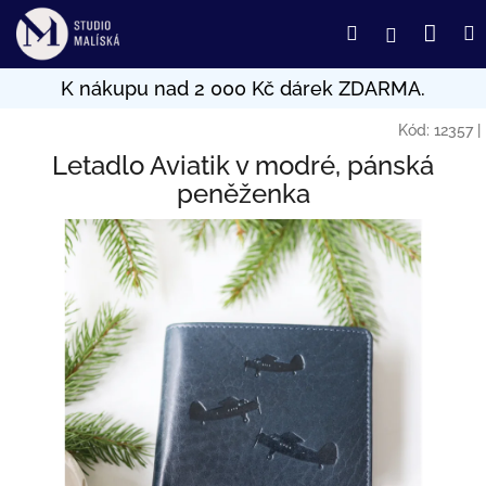
Přejít
Nák
Hledat
Přihlášení
na
obsah
koší
Kód:
12357
|
Letadlo Aviatik v modré, pánská
peněženka