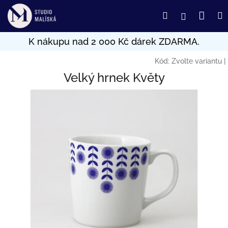
Přejít
Nák
Hledat
Přihlášení
na
obsah
koší
Kód:
Zvolte variantu
|
Velký hrnek Květy