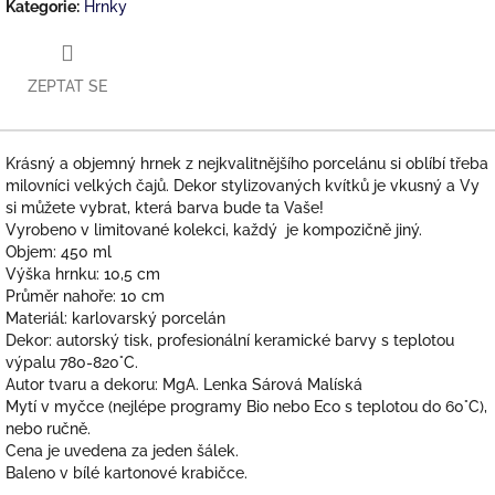
Kategorie
:
Hrnky
ZEPTAT SE
Krásný a objemný hrnek z nejkvalitnějšího porcelánu si oblíbí třeba
milovníci velkých čajů. Dekor stylizovaných kvítků je vkusný a Vy
si můžete vybrat, která barva bude ta Vaše!
Vyrobeno v limitované kolekci, každý je kompozičně jiný.
Objem: 450 ml
Výška hrnku: 10,5 cm
Průměr nahoře: 10 cm
Materiál: karlovarský porcelán
Dekor: autorský tisk, profesionální keramické barvy s teplotou
výpalu 780-820°C.
Autor tvaru a dekoru: MgA. Lenka Sárová Malíská
Mytí v myčce (nejlépe programy Bio nebo Eco s teplotou do 60°C),
nebo ručně.
Cena je uvedena za jeden šálek.
Baleno v bílé kartonové krabičce.