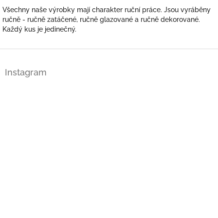
Všechny naše výrobky mají charakter ruční práce. Jsou vyráběny
ručně - ručně zatáčené, ručně glazované a ručně dekorované.
Každý kus je jedinečný.
Z
á
Instagram
p
a
t
í