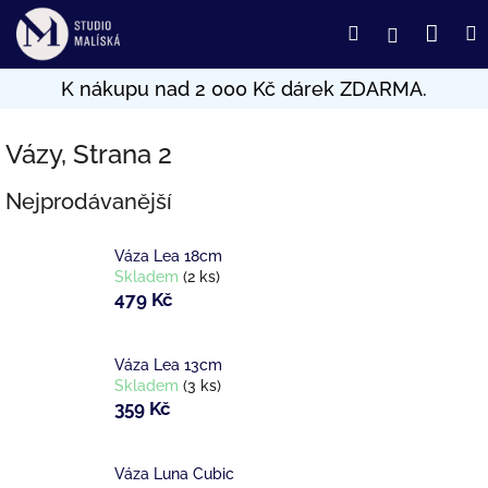
Přejít
Nák
Hledat
Přihlášení
na
obsah
koší
Vázy
, Strana 2
Nejprodávanější
Váza Lea 18cm
Skladem
(2 ks)
479 Kč
Váza Lea 13cm
Skladem
(3 ks)
359 Kč
Váza Luna Cubic