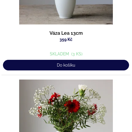
t
ů
Váza Lea 13cm
359 Kč
SKLADEM
(3 KS)
Do košíku