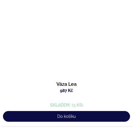
Váza Lea
987 Kč
SKLADEM
(3 KS)
Do košíku