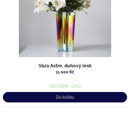
Váza Astre, duhový lesk
11 000 Kč
SKLADEM
(1 KS)
Do košíku