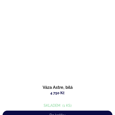
Váza Astre, bílá
4 750 Kč
SKLADEM
(1 KS)