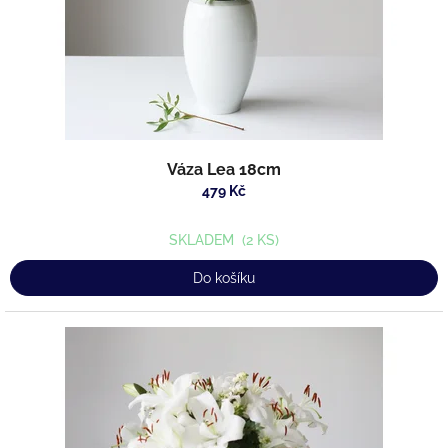
Váza Lea 18cm
479 Kč
SKLADEM
(2 KS)
Do košíku