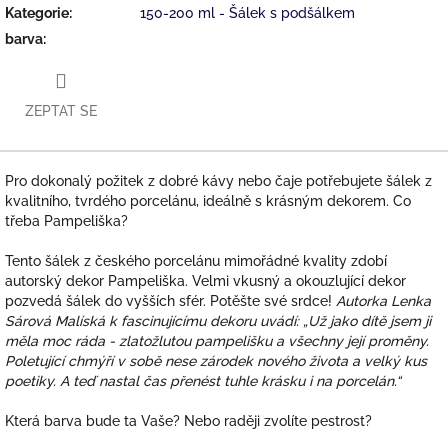
Kategorie
:
150-200 ml - Šálek s podšálkem
barva
:
ZEPTAT SE
Pro dokonalý požitek z dobré kávy nebo čaje potřebujete šálek z
kvalitního, tvrdého porcelánu, ideálně s krásným dekorem. Co
třeba Pampeliška?
Tento šálek z českého porcelánu mimořádné kvality zdobí
autorský dekor Pampeliška. Velmi vkusný a okouzlující dekor
pozvedá šálek do vyšších sfér. Potěšte své srdce!
Autorka Lenka
Sárová Malíská k fascinujícímu dekoru uvádí: „Už jako dítě jsem ji
měla moc ráda - zlatožlutou pampelišku a všechny její proměny.
Poletující chmýří v sobě nese zárodek nového života a velký kus
poetiky. A teď nastal čas přenést tuhle krásku i na porcelán.“
Která barva bude ta Vaše? Nebo raději zvolíte pestrost?