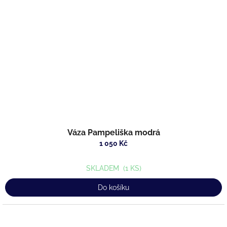
Váza Pampeliška modrá
1 050 Kč
SKLADEM
(1 KS)
Do košíku