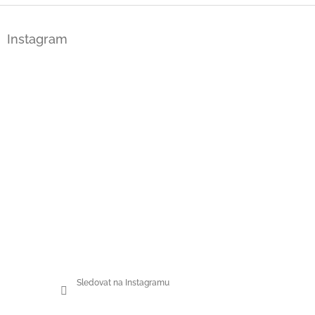
Z
á
Instagram
p
a
t
í
Sledovat na Instagramu