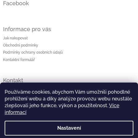
Facebook
Informace pro vás
Jak nakupovat
Obchodní podmínky
Podmínky ochrany osobních údajů
Kontaktní formulář
Kontakt
lenka
@
originalniporcelan.cz
Používáme cookies, abychom Vám umožnili pohodlné
prohlížení webu a díky analýze provozu webu neustále
+420 724 872 504
zlepšovali jeho funkce, výkon a použitelnost.
Více
informací
https://www.facebook.com/studiomaliska
Nastavení
https://www.instagram.com/studiomaliska/