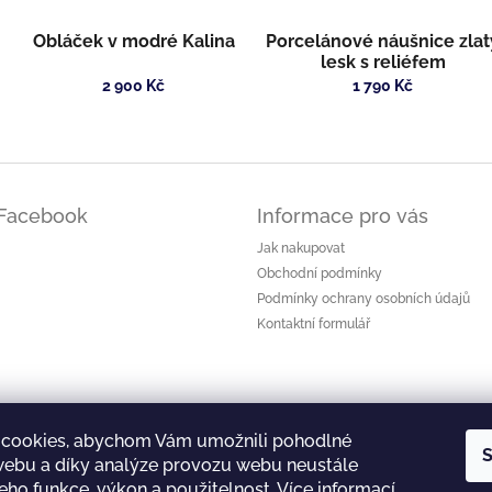
Obláček v modré Kalina
Porcelánové náušnice zlat
lesk s reliéfem
2 900 Kč
1 790 Kč
Facebook
Informace pro vás
Jak nakupovat
Obchodní podmínky
Podmínky ochrany osobních údajů
Kontaktní formulář
cookies, abychom Vám umožnili pohodlné
S
 webu a díky analýze provozu webu neustále
jeho funkce, výkon a použitelnost.
Více informací