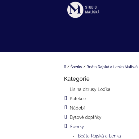
Přejít
na
obsah
Domů
/
Šperky
/
Beáta Rajská a Lenka Malíská
P
Kategorie
o
Přeskočit
kategorie
s
Lis na citrusy Loďka
t
Kolekce
r
a
Nádobí
n
Bytové doplňky
n
í
Šperky
p
Beáta Rajská a Lenka