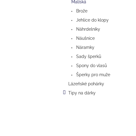
a
Malíská
n
Brože
e
Jehlice do klopy
l
Náhrdelníky
Náušnice
Náramky
Sady šperků
Spony do vlasů
Šperky pro muže
Lázeňské pohárky
Tipy na dárky