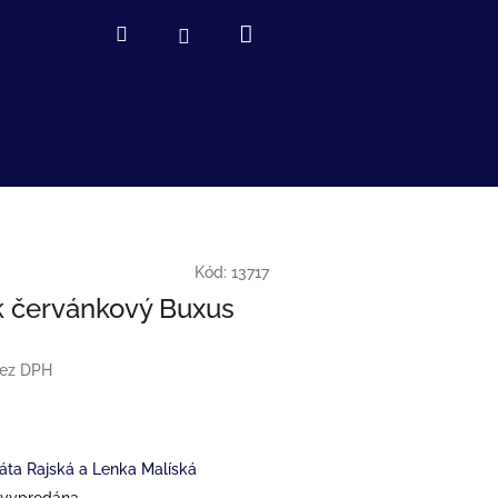
Nákupní
Hledat
Přihlášení
košík
Kód:
13717
 červánkový Buxus
bez DPH
áta Rajská a Lenka Malíská
 vyprodána…