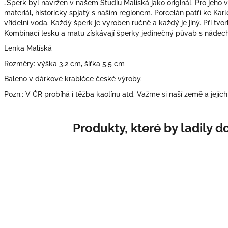
„Šperk byl navržen v našem Studiu Malíská jako originál. Pro jeho 
materiál, historicky spjatý s naším regionem. Porcelán patří ke Kar
vřídelní voda. Každý šperk je vyroben ručně a každý je jiný.
Při tvo
Kombinací lesku a matu získávají šperky jedinečný půvab s nádec
Lenka Malíská
Rozměry: výška 3,2 cm, šířka 5,5 cm
Baleno v dárkové krabičce české výroby.
Pozn.: V ČR probíhá i těžba kaolínu atd. Važme si naší země a jejích 