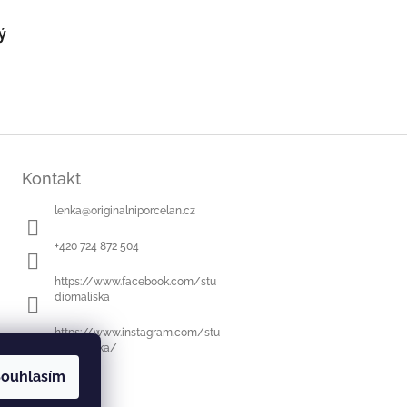
ý
Kontakt
lenka
@
originalniporcelan.cz
+420 724 872 504
https://www.facebook.com/stu
diomaliska
https://www.instagram.com/stu
diomaliska/
ouhlasím