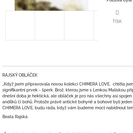
TISK
RAJSKÝ OBLÁČEK
„Když jsem připravovala novou kolekci CHIMERA LOVE, chtěla jsem
signifikantní prvek - šperk. Brož, kterou jsme s Lenkou Malískou při
dnešní doba je hektická, ale obláček je pro nás všechny asi spoje
andílků či bohů. Protože právě antické bohyně a bohové byli jeden 
CHIMERA LOVE, budu ráda, když vám budeme moct nabídnout tenhl
Beata Rajská