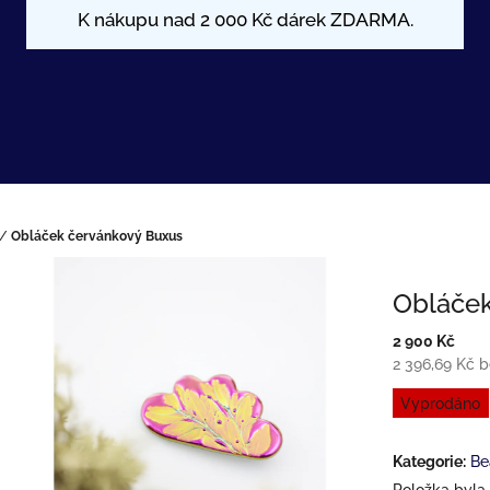
/
Obláček červánkový Buxus
Obláček
2 900 Kč
2 396,69 Kč 
Měrná
Vyprodáno
cena:
Kategorie
:
Be
Položka byla