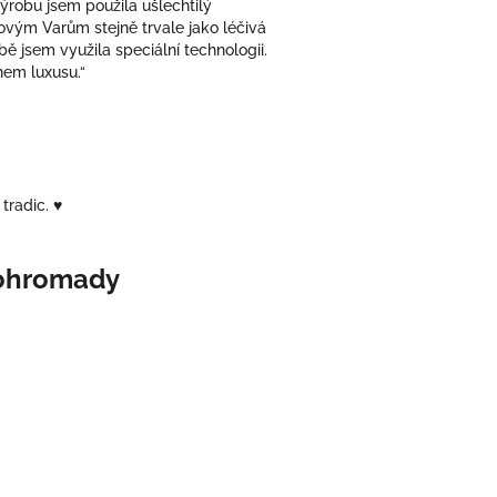
výrobu jsem použila ušlechtilý
lovým Varům stejně trvale jako léčivá
rbě jsem využila speciální technologii.
hem luxusu.“
tradic. ♥