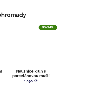
NOVINKA
em
Náušnice kruh s
porcelánovou mušlí
1 090 Kč