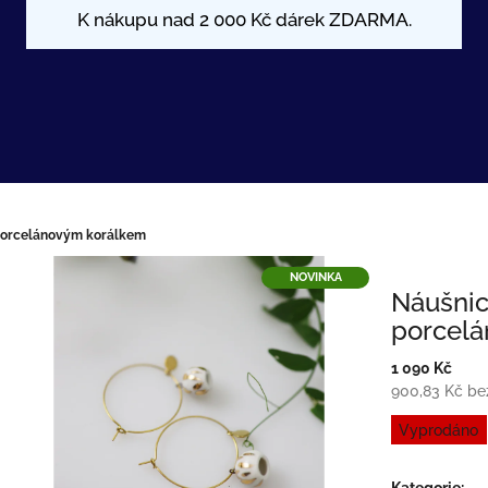
 porcelánovým korálkem
NOVINKA
Náušnic
porcel
1 090 Kč
900,83 Kč b
Měrná
Vyprodáno
cena:
Kategorie
: