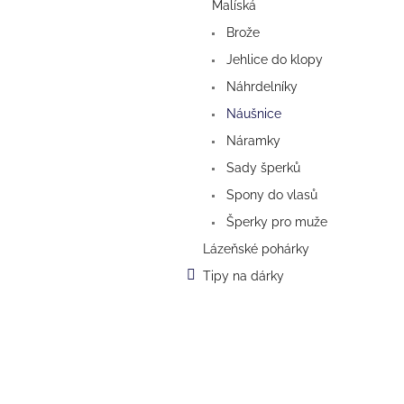
a
Malíská
n
Brože
e
Jehlice do klopy
l
Náhrdelníky
Náušnice
Náramky
Sady šperků
Spony do vlasů
Šperky pro muže
Lázeňské pohárky
Tipy na dárky