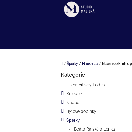
Přejít
na
obsah
Domů
/
Šperky
/
Náušnice
/
Náušnice kruh s
P
Kategorie
o
Přeskočit
kategorie
s
Lis na citrusy Loďka
t
Kolekce
r
a
Nádobí
n
Bytové doplňky
n
í
Šperky
p
Beáta Rajská a Lenka