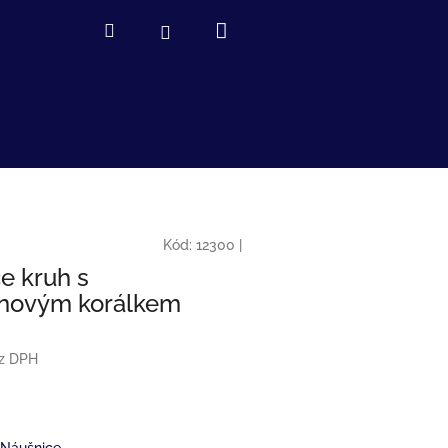
Nákupní
Hledat
Přihlášení
košík
Kód:
12300
|
e kruh s
ánovým korálkem
ez DPH
Náušnice