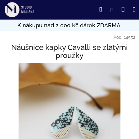
Přejít
Nák
Hledat
Přihlášení
na
obsah
koší
Kód:
14552
|
Náušnice kapky Cavalli se zlatými
proužky