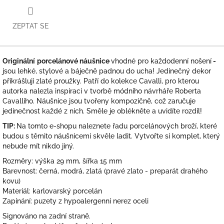
ZEPTAT SE
Originální
porcelánové náušnice
vhodné pro každodenní nošení
-
jsou lehké, stylové a báječně padnou do ucha! Jedinečný dekor
přikrášlují zlaté proužky. Patří do kolekce Cavalli, pro kterou
autorka nalezla inspiraci v tvorbě módního návrháře Roberta
Cavalliho. Náušnice jsou tvořeny kompozičně, což zaručuje
jedinečnost každé z nich. Směle je oblékněte a uvidíte rozdíl!
TIP:
Na tomto e-shopu naleznete řadu porcelánových broží, které
budou s těmito náušnicemi skvěle ladit. Vytvořte si komplet, který
nebude mít nikdo jiný.
Rozměry: výška 29 mm, šířka 15 mm
Barevnost: černá, modrá, zlatá (pravé zlato - preparát drahého
kovu)
Materiál: karlovarský porcelán
Zapínání: puzety z hypoalergenní nerez oceli
Signováno na zadní straně.