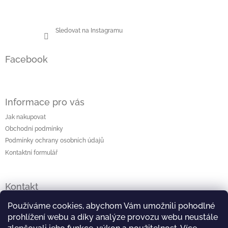
Sledovat na Instagramu
Facebook
Informace pro vás
Jak nakupovat
Obchodní podmínky
Podmínky ochrany osobních údajů
Kontaktní formulář
Kontakt
lenka
@
originalniporcelan.cz
Používáme cookies, abychom Vám umožnili pohodlné
prohlížení webu a díky analýze provozu webu neustále
+420 724 872 504