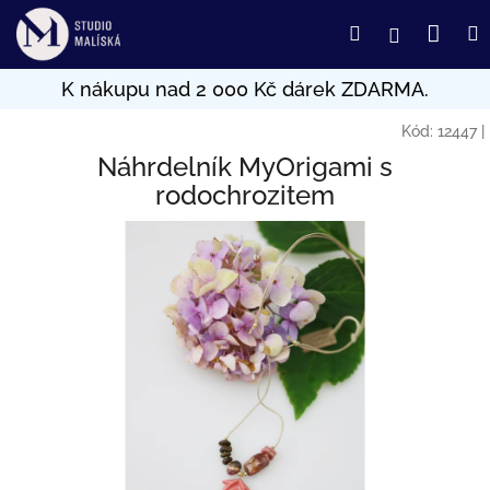
Přejít
Nák
Hledat
Přihlášení
na
obsah
koší
Kód:
12447
|
Náhrdelník MyOrigami s
rodochrozitem