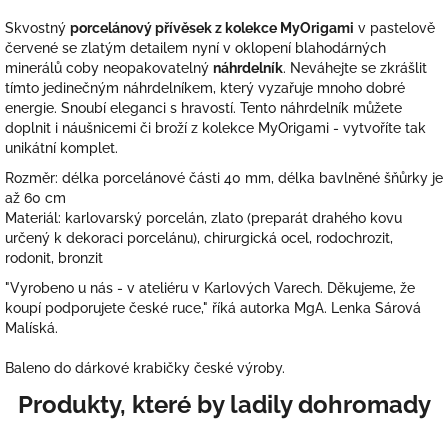
Skvostný
porcelánový přívěsek z kolekce MyOrigami
v pastelově
červené se zlatým detailem nyní v oklopení blahodárných
minerálů coby neopakovatelný
náhrdelník
. Neváhejte se zkrášlit
tímto jedinečným náhrdelníkem, který vyzařuje mnoho dobré
energie. Snoubí eleganci s hravostí. Tento náhrdelník můžete
doplnit i náušnicemi či broží z kolekce MyOrigami - vytvoříte tak
unikátní komplet.
Rozměr: délka porcelánové části 40 mm, délka bavlněné šňůrky je
až 60 cm
Materiál: karlovarský porcelán, zlato (preparát drahého kovu
určený k dekoraci porcelánu), chirurgická ocel, rodochrozit,
rodonit, bronzit
"Vyrobeno u nás - v ateliéru v Karlových Varech. Děkujeme, že
koupí podporujete české ruce," říká autorka MgA. Lenka Sárová
Malíská.
Baleno do dárkové krabičky české výroby.