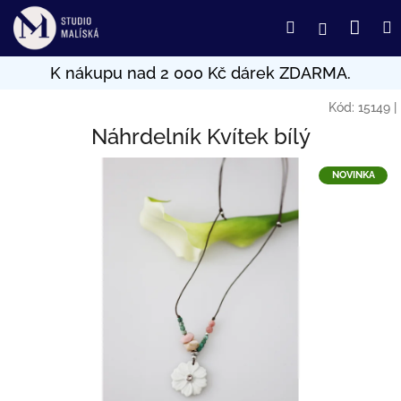
Přejít
Nák
Hledat
Přihlášení
na
obsah
koší
Kód:
15149
|
Náhrdelník Kvítek bílý
NOVINKA