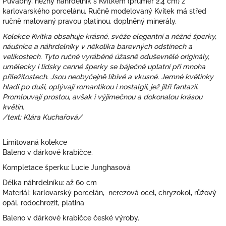
Půvabný, něžný náhrdelník s Kvítkem (průměr 2,4 cm) z
karlovarského porcelánu. Ručně modelovaný Kvítek má střed
ručně malovaný pravou platinou, doplněný minerály.
Kolekce Kvítka obsahuje krásné, svěže elegantní a něžné šperky,
náušnice a náhrdelníky v několika barevných odstínech a
velikostech. Tyto ručně vyráběné úžasně oduševnělé originály,
umělecky i lidsky cenné šperky se báječně uplatní při mnoha
příležitostech. Jsou neobyčejně líbivé a vkusné. Jemné květinky
hladí po duši, oplývají romantikou i nostalgií, jež jitří fantazii.
Promlouvají prostou, avšak i výjimečnou a dokonalou krásou
květin.
/text: Klára Kuchařová/
Limitovaná kolekce
Baleno v dárkové krabičce.
Kompletace šperku: Lucie Junghasová
Délka náhrdelníku: až 60 cm
Materiál: karlovarský porcelán, nerezová ocel, chryzokol, růžový
opál, rodochrozit, platina
Baleno v dárkové krabičce české výroby.