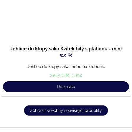
Jehlice do klopy saka Kvítek bílý s platinou - mini
510 Kč
Jehlice do klopy saka, nebo na klobouk.
SKLADEM
(1 KS)
Do košíku
Zobrazit všechny související produkty
Z