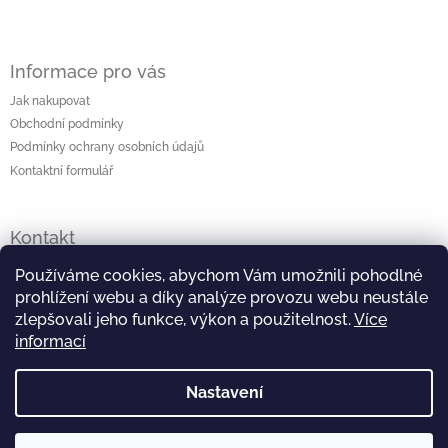
Informace pro vás
Jak nakupovat
Obchodní podmínky
Podmínky ochrany osobních údajů
Kontaktní formulář
Kontakt
lenka
@
originalniporcelan.cz
Používáme cookies, abychom Vám umožnili pohodlné
prohlížení webu a díky analýze provozu webu neustále
+420 724 872 504
zlepšovali jeho funkce, výkon a použitelnost.
Více
informací
https://www.facebook.com/studiomaliska
Nastavení
https://www.instagram.com/studiomaliska/