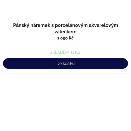
Pánský náramek s porcelánovým akvarelovým
válečkem
1 090 Kč
SKLADEM
(1 KS)
Do košíku