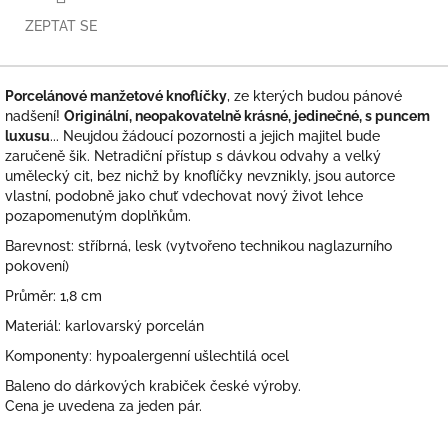
ZEPTAT SE
Porcelánové manžetové knoflíčky
, ze kterých budou pánové
nadšení!
Originální, neopakovatelně krásné, jedinečné, s puncem
luxusu
... Neujdou žádoucí pozornosti a jejich majitel bude
zaručeně šik. Netradiční přístup s dávkou odvahy a velký
umělecký cit, bez nichž by knoflíčky nevznikly, jsou autorce
vlastní, podobně jako chuť vdechovat nový život lehce
pozapomenutým doplňkům.
Barevnost: stříbrná, lesk (vytvořeno technikou naglazurního
pokovení)
Průměr: 1,8 cm
Materiál: karlovarský porcelán
Komponenty: hypoalergenní ušlechtilá ocel
Baleno do dárkových krabiček české výroby.
Cena je uvedena za jeden pár.