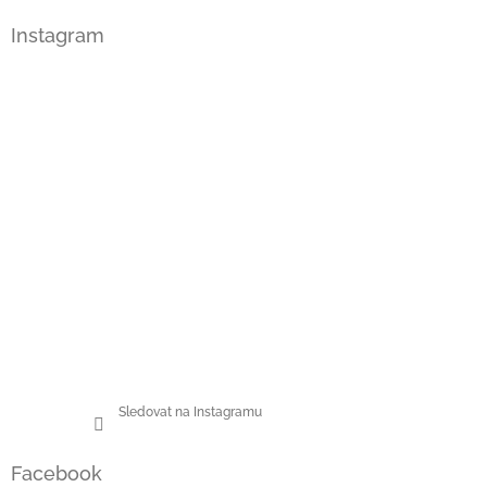
á
Instagram
p
a
t
í
Sledovat na Instagramu
Facebook