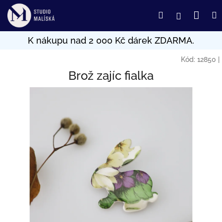
Přejít
Nák
Hledat
Přihlášení
na
obsah
koší
Kód:
12850
|
Brož zajíc fialka