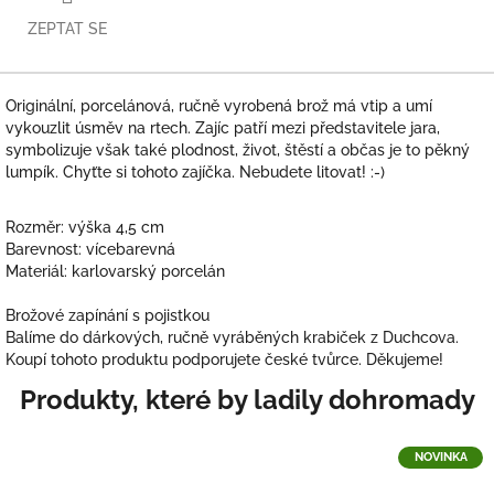
ZEPTAT SE
Originální, porcelánová, ručně vyrobená brož má vtip a umí
vykouzlit úsměv na rtech. Zajíc patří mezi představitele jara,
symbolizuje však také plodnost, život, štěstí a občas je to pěkný
lumpík. Chyťte si tohoto zajíčka. Nebudete litovat! :-)
Rozměr: výška 4,5 cm
Barevnost: vícebarevná
Materiál: karlovarský porcelán
Brožové zapínání s pojistkou
Balíme do dárkových, ručně vyráběných krabiček z Duchcova.
Koupí tohoto produktu podporujete české tvůrce. Děkujeme!
NOVINKA