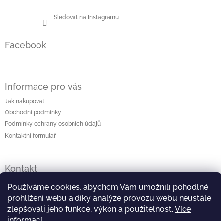
Sledovat na Instagramu
Facebook
Informace pro vás
Jak nakupovat
Obchodní podmínky
Podmínky ochrany osobních údajů
Kontaktní formulář
Kontakt
lenka
@
originalniporcelan.cz
Používáme cookies, abychom Vám umožnili pohodlné
prohlížení webu a díky analýze provozu webu neustále
+420 724 872 504
zlepšovali jeho funkce, výkon a použitelnost.
Více
informací