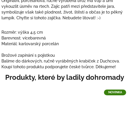
Originální, porcelánová, ručně vyrobená brož má vtip a umí
vykouzlit úsměv na rtech. Zajíc patří mezi představitele jara,
symbolizuje však také plodnost, život, štěstí a občas je to pěkný
lumpík. Chyťte si tohoto zajíčka. Nebudete litovat! :-)
Rozměr: výška 4,5 cm
Barevnost: vícebarevná
Materiál: karlovarský porcelán
Brožové zapínání s pojistkou
Balíme do dárkových, ručně vyráběných krabiček z Duchcova.
Koupí tohoto produktu podporujete české tvůrce. Děkujeme!
NOVINKA