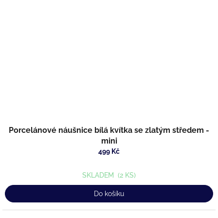
Porcelánové náušnice bílá kvítka se zlatým středem -
mini
499 Kč
SKLADEM
(2 KS)
Do košíku