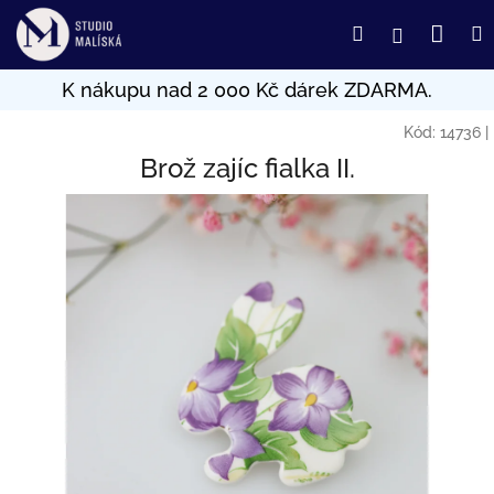
Přejít
Nák
Hledat
Přihlášení
na
obsah
koší
Kód:
14736
|
Brož zajíc fialka II.