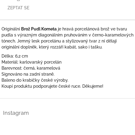
ZEPTAT SE
Originální
Brož Pudl Kometa
je hravá porcelánová brož ve tvaru
pudla s výrazným diagonálním pruhováním v černo-karamelových
tónech. Jemný lesk porcelánu a stylizovaný tvar z ní dělají
originální doplněk, který rozzáří kabát, sako i tašku.
Délka: 6,2 cm
Materiál: karlovarský porcelán
Barevnost: černá, karamelová
Signováno na zadní straně.
Baleno do krabičky české výroby.
Koupí produktu podporujete české ruce. Děkujeme!
Z
á
Instagram
p
a
t
í