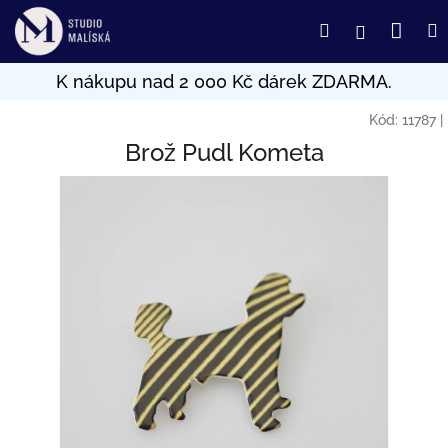
Přejít
Nák
Hledat
Přihlášení
na
obsah
koší
Kód:
11787
|
Brož Pudl Kometa