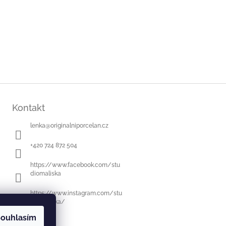
Kontakt
lenka
@
originalniporcelan.cz
+420 724 872 504
https://www.facebook.com/stu
diomaliska
https://www.instagram.com/stu
diomaliska/
ouhlasím