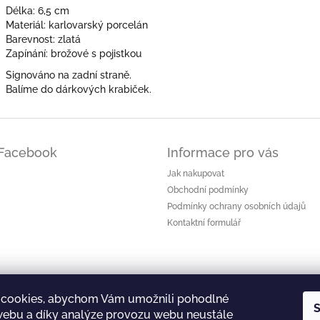
Délka: 6,5 cm
Materiál: karlovarský porcelán
Barevnost: zlatá
Zapínání: brožové s pojistkou
Signováno na zadní straně.
Balíme do dárkových krabiček.
Facebook
Informace pro vás
Jak nakupovat
Obchodní podmínky
Podmínky ochrany osobních údajů
Kontaktní formulář
cookies, abychom Vám umožnili pohodlné
S
 webu a díky analýze provozu webu neustále