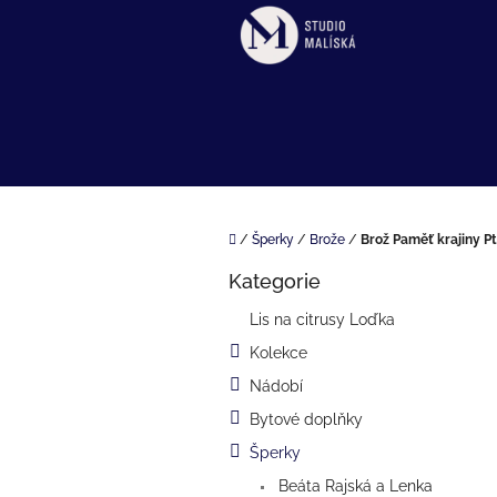
Přejít
na
obsah
Domů
/
Šperky
/
Brože
/
Brož Paměť krajiny Pt
P
Kategorie
o
Přeskočit
kategorie
s
Lis na citrusy Loďka
t
Kolekce
r
a
Nádobí
n
Bytové doplňky
n
í
Šperky
p
Beáta Rajská a Lenka