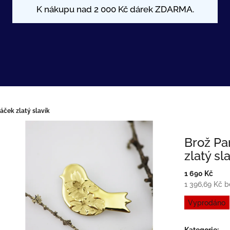
áček zlatý slavík
Brož Pa
zlatý sl
1 690 Kč
1 396,69 Kč 
Měrná
Vyprodáno
cena:
Kategorie
: