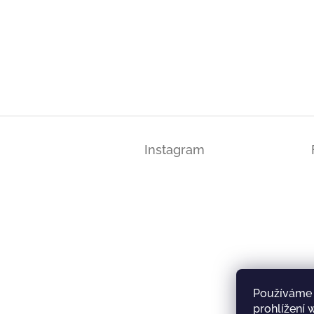
Z
á
Instagram
p
a
t
í
Používáme 
prohlížení