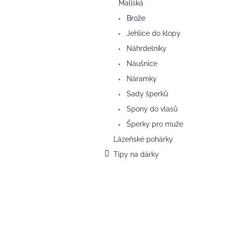
a
Malíská
n
Brože
e
Jehlice do klopy
l
Náhrdelníky
Náušnice
Náramky
Sady šperků
Spony do vlasů
Šperky pro muže
Lázeňské pohárky
Tipy na dárky