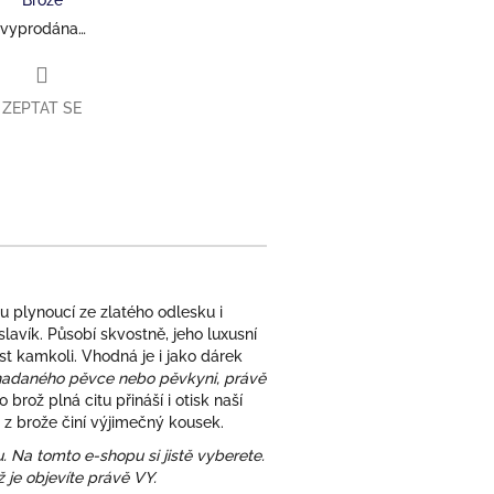
 vyprodána…
ZEPTAT SE
 plynoucí ze zlatého odlesku i
lavík. Působí skvostně, jeho luxusní
st kamkoli. Vhodná je i jako dárek
nadaného pěvce nebo pěvkyni, právě
o brož plná citu přináší i otisk naší
 z brože činí výjimečný kousek.
 Na tomto e-shopu si jistě vyberete.
ž je objevíte právě VY.