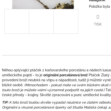
Položka byla
TISK
Něhou oplývající ptáček z karlovarského porcelánu a nádech luxusu
uměleckého pojetí - to je
originální porcelánová brož
Ptáček Zlatý s
provedení broži neubírá na vtipu a nápaditosti, tudíž ji můžete vyné
blízké osobě.
(Mimochodem - pokud máte ve svém blízkém okolí 
touto broží je můžete velmi významně podpořit na jejich cestě.)
Tat
české přírody - krajiny. Skvělé zpracování a punc umělecké kvality
TIP:
K této broži budou skvěle vypadat náušnice ve zlatém odlesku.
Originální a vkusné porcelánové šperky od Studia Malíská čekají, a