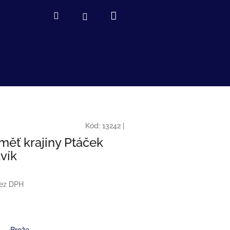
Nákupní
Hledat
Přihlášení
košík
Kód:
13242
|
měť krajiny Ptáček
avík
bez DPH
Brože