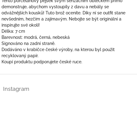
Tento porcelánový pejsek svým senzačním oblečkem přímo
demonstruje, abychom vystoupily z davu a nebály se
odvážnějších kousků! Tuto brož oceníte. Díky ní se outfit stane
nevšedním, hezčím a zajímavým. Nebojte se být originální a
inspirujte své okolí!
Délka: 7 cm
Barevnost: modrá, černá, nebeská
Signováno na zadní straně.
Dodáváno v krabičce české výroby, na kterou byl použit
recyklovaný papír.
Koupí produktu podporujete české ruce.
Z
á
Instagram
p
a
t
í