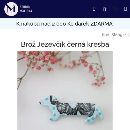
Přejít
Nák
Hledat
Přihlášení
na
obsah
koší
Kód:
SM0541
|
Brož Jezevčík černá kresba